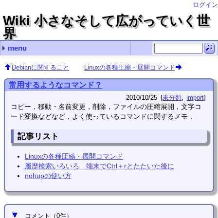
ログイン
Wiki 小さなそして広がっていく世
界
menu
最近の記事
最近のコメント
コンテンツ
タグ（あまり機能していません）
.vimrcの記述例
画面の分割やタブの操作
nohupの使い方
exiftool（CLI付Perlライブラリ）の存在とインストール
LaTeXで空白記号を出力する
Debianサーバ構築編 name
bcで指数表示 Hirayama Hirosugu
bcで指数表示 ゴミ情報
usermod ken2kent
adiaryでTeXを使う Hirayama Hirosugu
Debianに関すること
Debianサーバ構築編
Debianデスクトップ構築編
プログラミング
クロスプラットフォーム
各種変換
Windows関連
自転車関連
Linux (11)
import (112)
TeX (2)
クロスプラットフォーム (2)
vim (3)
未分類 (92)
花子 (2)
(none) (14)
常用するようなコマンド？
管理コマンド
シェルスクリプト
Wake-on-LANの使い方
manページをPDFファイルに変換するには？
仮想端末を一時的にロックする
Debianのホームディレクトリの名前を日本語から英語に
rootにsuするとファイル名や設定ファイル内の日本語が
.bashrc編集（historyコマンドの保存行数増加とlsコマ
adiary
Debianのインストール
sshの導入と使い方
apacheのディレクトリ一覧の文字コード指定
Nautilusの設定
Debian LennyでUSB Audioをデフォルトにする
Debian Lennyでの動画編集
Debian LennyでSE-200PCIをデフォルトにする
FirefoxをLennyにインストールする
Debianに自分でインストールしたFirefoxを更新する
GSLの使い方
totemのプラグインを自作？
Cのコンパイルについて
Borland C++ Compiler 5.5のインストールについて
GlibのWindowsにおけるインストールと…
vim
GIMP
TeX
scilab
inkscape
mplayer
gnuplot
bcで指数表示
flvファイルから音声抽出
文字コードの変換（nkfを利用して）
mp4ファイルから音声抽出
jpgをepsに変換する
ファイル名の文字コードを変更する convmv
BonTsDemuxをLinux（Debian squeeze）で使う
PNGファイルとJPGファイルをPDFファイルへ変換．Windows
Windows PowerShellでファイル名を一括変更する（Get-C
回復パーティションの拡張操作（Windows10 Pro 22H2
GNU sed をWindowsで使う
robocopyでファイルサーバにバックアップ
花子
OSの再インストール編
Excelのマクロ
Windowsのコマンドプロンプトでファイル検索
キャラ絵でCPU使用率の確認
TvRockの設定（with PT2）
dirコマンドでファイル検索をする
PDFをEPSに一括変換する
MSYSに関するメモ
Linuxの各種圧縮・展開コマンド
履歴検索いろいろ 端末でCtrl＋rとたたいた後に
nohupの使い方
usermod
rsync
analog
crontab
sysv-rc-conf
find
ハードディスクの温度をDebian上で確認する（hddtem
cpufreqによるクロック周波数制御
時間制御 cronとat
画像変換
lameでフォルダ内のwavファイルを一括変換する
adiaryの導入
adiaryでTeXを使う
adiaryで記事を検索する
画像・各種ファイルのUP
adiaryの画像アップロードについての設定等
Avidemuxのメモ
GSLで簡単プログラミング１
GSLで簡単プログラミング2
置換で改行を使う
文字数カウント
vimの簡単な使い方
vimの設定
vimのキーボードマクロ
置換で使用する正規表現の例
vimで確認しながら置換操作する
ある文字列を囲んでいる記号を別の記号に置換する
Gvimで印刷する
指定した間隔で行頭へ文字列を挿入する
ちょっと前にddで消した行を呼び出す
vimでsyntaxを追加する
vimで折畳みを使う
vimでdiffを使う
vimで行頭に一括で記号を挿入・削除
Windows版GvimでPowerShellを呼び出す．
画面の分割やタブの操作
.vimrcの記述例
dvioutのEPS表示設定
dvipdfmx(Debian)のエラー解決
TeX環境の構築
TeXの索引の書式を変更する
hyperrefは読み込ませる順番に気をつけましょう
図のcaptionを再定義する
fancyhdrでヘッダの書式指定
table環境やarray環境で行間を変更する
TeXで図をコード記述位置に強制的に出力する
dviout abort automatic font generation
TeX(LaTeX)のfigure環境で，dpiを考慮した画像幅
簡単な使い方
数式をラベルに挿入
inkscapeで数式
textextの代替
gnuplotのsvg出力でフォントを設定し，inkscapeで
mplayerのプレイリスト
gnuplotを使ってみる（実用編）
Debianに関すること
Linuxの各種圧縮・展開コマンド
常用するようなコマンド？
2010/10/25
未分類
import
コピー，移動・名前変更，削除，ファイルの圧縮展開，文字コ
ード変換などなど，よく使っているコマンドに関するメモ．
記事リスト
Linuxの各種圧縮・展開コマンド
履歴検索いろいろ 端末でCtrl＋rとたたいた後に
nohupの使い方
コメント
（
0
件）