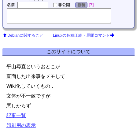
名前
:
?
非公開
投稿
Debianに関すること
Linuxの各種圧縮・展開コマンド
このサイトについて
平山尋直というおとこが
直面した出来事をメモして
Wiki化していくもの．
文体が不一致ですが
悪しからず．
記事一覧
印刷用の表示