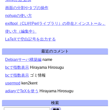
画面の分割やタブの操作
nohupの使い方
exiftool（CLI付Perlライブラリ）の存在とインストール，
使い方（編集中）
LaTeXで空白記号を出力する
最近のコメント
Debianサーバ構築編
name
bcで指数表示
Hirayama Hirosugu
bcで指数表示
ゴミ情報
usermod
ken2kent
adiaryでTeXを使う
Hirayama Hirosugu
検索
検索