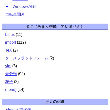
Windows関連
自転車関連
タグ（あまり機能していません）
Linux
(
11
)
import
(
112
)
TeX
(
2
)
クロスプラットフォーム
(
2
)
vim
(
3
)
未分類
(
92
)
花子
(
2
)
(none)
(
14
)
最近の記事
.vimrcの記述例