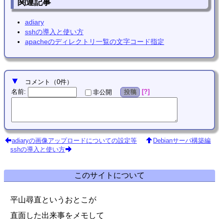
関連記事
adiary
sshの導入と使い方
apacheのディレクトリ一覧の文字コード指定
コメント
（
0
件）
名前
:
?
非公開
投稿
adiaryの画像アップロードについての設定等
Debianサーバ構築編
sshの導入と使い方
このサイトについて
平山尋直というおとこが
直面した出来事をメモして