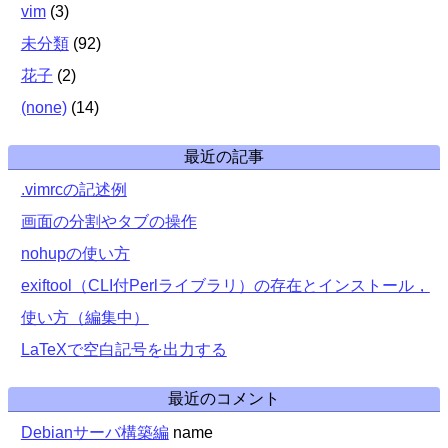
vim
(
3
)
未分類
(
92
)
花子
(
2
)
(none)
(
14
)
最近の記事
.vimrcの記述例
画面の分割やタブの操作
nohupの使い方
exiftool（CLI付Perlライブラリ）の存在とインストール，
使い方（編集中）
LaTeXで空白記号を出力する
最近のコメント
Debianサーバ構築編
name