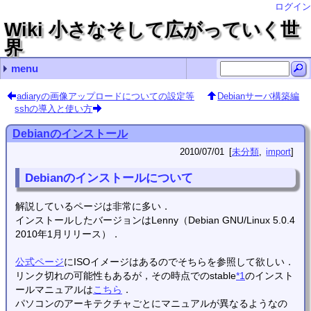
ログイン
Wiki 小さなそして広がっていく世
界
menu
最近の記事
最近のコメント
コンテンツ
タグ（あまり機能していません）
.vimrcの記述例
画面の分割やタブの操作
nohupの使い方
exiftool（CLI付Perlライブラリ）の存在とインストール
LaTeXで空白記号を出力する
Debianサーバ構築編 name
bcで指数表示 Hirayama Hirosugu
bcで指数表示 ゴミ情報
usermod ken2kent
adiaryでTeXを使う Hirayama Hirosugu
Debianに関すること
Debianサーバ構築編
Debianデスクトップ構築編
プログラミング
クロスプラットフォーム
各種変換
Windows関連
自転車関連
Linux (11)
import (112)
TeX (2)
クロスプラットフォーム (2)
vim (3)
未分類 (92)
花子 (2)
(none) (14)
常用するようなコマンド？
管理コマンド
シェルスクリプト
Wake-on-LANの使い方
manページをPDFファイルに変換するには？
仮想端末を一時的にロックする
Debianのホームディレクトリの名前を日本語から英語に
rootにsuするとファイル名や設定ファイル内の日本語が
.bashrc編集（historyコマンドの保存行数増加とlsコマ
adiary
Debianのインストール
sshの導入と使い方
apacheのディレクトリ一覧の文字コード指定
Nautilusの設定
Debian LennyでUSB Audioをデフォルトにする
Debian Lennyでの動画編集
Debian LennyでSE-200PCIをデフォルトにする
FirefoxをLennyにインストールする
Debianに自分でインストールしたFirefoxを更新する
GSLの使い方
totemのプラグインを自作？
Cのコンパイルについて
Borland C++ Compiler 5.5のインストールについて
GlibのWindowsにおけるインストールと…
vim
GIMP
TeX
scilab
inkscape
mplayer
gnuplot
bcで指数表示
flvファイルから音声抽出
文字コードの変換（nkfを利用して）
mp4ファイルから音声抽出
jpgをepsに変換する
ファイル名の文字コードを変更する convmv
BonTsDemuxをLinux（Debian squeeze）で使う
PNGファイルとJPGファイルをPDFファイルへ変換．Windows
Windows PowerShellでファイル名を一括変更する（Get-C
回復パーティションの拡張操作（Windows10 Pro 22H2
GNU sed をWindowsで使う
robocopyでファイルサーバにバックアップ
花子
OSの再インストール編
Excelのマクロ
Windowsのコマンドプロンプトでファイル検索
キャラ絵でCPU使用率の確認
TvRockの設定（with PT2）
dirコマンドでファイル検索をする
PDFをEPSに一括変換する
MSYSに関するメモ
Linuxの各種圧縮・展開コマンド
履歴検索いろいろ 端末でCtrl＋rとたたいた後に
nohupの使い方
usermod
rsync
analog
crontab
sysv-rc-conf
find
ハードディスクの温度をDebian上で確認する（hddtem
cpufreqによるクロック周波数制御
時間制御 cronとat
画像変換
lameでフォルダ内のwavファイルを一括変換する
adiaryの導入
adiaryでTeXを使う
adiaryで記事を検索する
画像・各種ファイルのUP
adiaryの画像アップロードについての設定等
Avidemuxのメモ
GSLで簡単プログラミング１
GSLで簡単プログラミング2
置換で改行を使う
文字数カウント
vimの簡単な使い方
vimの設定
vimのキーボードマクロ
置換で使用する正規表現の例
vimで確認しながら置換操作する
ある文字列を囲んでいる記号を別の記号に置換する
Gvimで印刷する
指定した間隔で行頭へ文字列を挿入する
ちょっと前にddで消した行を呼び出す
vimでsyntaxを追加する
vimで折畳みを使う
vimでdiffを使う
vimで行頭に一括で記号を挿入・削除
Windows版GvimでPowerShellを呼び出す．
画面の分割やタブの操作
.vimrcの記述例
dvioutのEPS表示設定
dvipdfmx(Debian)のエラー解決
TeX環境の構築
TeXの索引の書式を変更する
hyperrefは読み込ませる順番に気をつけましょう
図のcaptionを再定義する
fancyhdrでヘッダの書式指定
table環境やarray環境で行間を変更する
TeXで図をコード記述位置に強制的に出力する
dviout abort automatic font generation
TeX(LaTeX)のfigure環境で，dpiを考慮した画像幅
簡単な使い方
数式をラベルに挿入
inkscapeで数式
textextの代替
gnuplotのsvg出力でフォントを設定し，inkscapeで
mplayerのプレイリスト
gnuplotを使ってみる（実用編）
adiaryの画像アップロードについての設定等
Debianサーバ構築編
sshの導入と使い方
Debianのインストール
2010/07/01
未分類
import
Debianのインストールについて
解説しているページは非常に多い．
インストールしたバージョンはLenny（Debian GNU/Linux 5.0.4
2010年1月リリース）．
公式ページ
にISOイメージはあるのでそちらを参照して欲しい．
リンク切れの可能性もあるが，その時点でのstable
*1
のインスト
ールマニュアルは
こちら
．
パソコンのアーキテクチャごとにマニュアルが異なるようなの