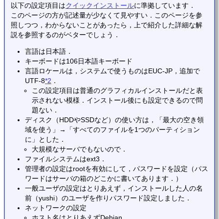
以下の設定項目は
クイックインストール
に準拠しています．
このページの方が記述量が少なくて見やすい．このページを参
照しつつ，わからないことがあったら，上で紹介した詳細な解
説を参照するのがベターでしょう．
言語は日本語．
キーボードは106日本語キーボード
言語ロケールは，システムで使うものはEUC-JP，追加で
UTF-8
*2
．
この設定項目は普通のグラフィカルインストールだと表
示されない模様．インストール後にも設定できるので問
題ない．
ディスク（HDDやSSDなど）の使い方は，「最大の空き領
域を使う」→「すべてのファイルを1つのパーティション
に」とした．
大規模なサーバでもないので．
ファイルシステムはext3．
管理者の設定はrootを有効にして，パスワードを設定（パス
ワードはサーバの箱のどこかに書いてあります．）
一般ユーザの設定はとりあえず，インストールした人の名
前（yushi）のユーザを作りパスワード設定しました．
ネットワークの設定
ホスト名はとりあえずDebian