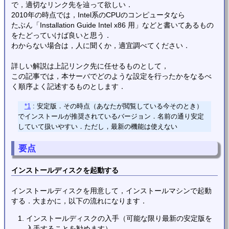
で，適切なリンク先を辿って欲しい．
2010年の時点では，Intel系のCPUのコンピュータなら
たぶん「Installation Guide Intel x86 用」などと書いてあるもの
をたどっていけば良いと思う．
わからない場合は，人に聞くか，適宜調べてください．
詳しい解説は上記リンク先に任せるものとして，
この記事では，本サーバでどのような設定を行ったかをなるべ
く順序よく記述するものとします．
*1
: 安定版．その時点（あなたが閲覧している今そのとき）
でインストールが推奨されているバージョン．名前の通り安定
していて扱いやすい．ただし，最新の機能は使えない
要点
インストールディスクを起動する
インストールディスクを用意して，インストールマシンで起動
する．大まかに，以下の流れになります．
インストールディスクの入手（可能な限り最新の安定版を
入手することを勧めます）．