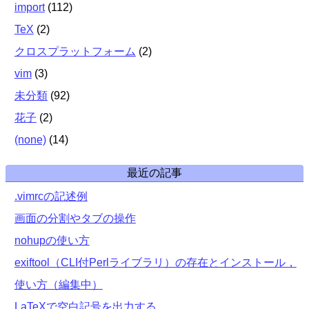
import
(
112
)
TeX
(
2
)
クロスプラットフォーム
(
2
)
vim
(
3
)
未分類
(
92
)
花子
(
2
)
(none)
(
14
)
最近の記事
.vimrcの記述例
画面の分割やタブの操作
nohupの使い方
exiftool（CLI付Perlライブラリ）の存在とインストール，
使い方（編集中）
LaTeXで空白記号を出力する