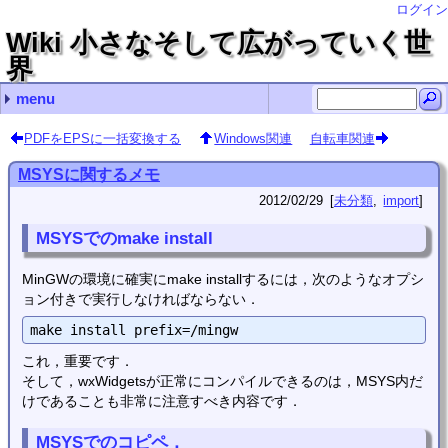
ログイン
Wiki 小さなそして広がっていく世
界
menu
最近の記事
最近のコメント
コンテンツ
タグ（あまり機能していません）
.vimrcの記述例
画面の分割やタブの操作
nohupの使い方
exiftool（CLI付Perlライブラリ）の存在とインストール
LaTeXで空白記号を出力する
Debianサーバ構築編 name
bcで指数表示 Hirayama Hirosugu
bcで指数表示 ゴミ情報
usermod ken2kent
adiaryでTeXを使う Hirayama Hirosugu
Debianに関すること
Debianサーバ構築編
Debianデスクトップ構築編
プログラミング
クロスプラットフォーム
各種変換
Windows関連
自転車関連
Linux (11)
import (112)
TeX (2)
クロスプラットフォーム (2)
vim (3)
未分類 (92)
花子 (2)
(none) (14)
常用するようなコマンド？
管理コマンド
シェルスクリプト
Wake-on-LANの使い方
manページをPDFファイルに変換するには？
仮想端末を一時的にロックする
Debianのホームディレクトリの名前を日本語から英語に
rootにsuするとファイル名や設定ファイル内の日本語が
.bashrc編集（historyコマンドの保存行数増加とlsコマ
adiary
Debianのインストール
sshの導入と使い方
apacheのディレクトリ一覧の文字コード指定
Nautilusの設定
Debian LennyでUSB Audioをデフォルトにする
Debian Lennyでの動画編集
Debian LennyでSE-200PCIをデフォルトにする
FirefoxをLennyにインストールする
Debianに自分でインストールしたFirefoxを更新する
GSLの使い方
totemのプラグインを自作？
Cのコンパイルについて
Borland C++ Compiler 5.5のインストールについて
GlibのWindowsにおけるインストールと…
vim
GIMP
TeX
scilab
inkscape
mplayer
gnuplot
bcで指数表示
flvファイルから音声抽出
文字コードの変換（nkfを利用して）
mp4ファイルから音声抽出
jpgをepsに変換する
ファイル名の文字コードを変更する convmv
BonTsDemuxをLinux（Debian squeeze）で使う
PNGファイルとJPGファイルをPDFファイルへ変換．Windows
Windows PowerShellでファイル名を一括変更する（Get-C
回復パーティションの拡張操作（Windows10 Pro 22H2
GNU sed をWindowsで使う
robocopyでファイルサーバにバックアップ
花子
OSの再インストール編
Excelのマクロ
Windowsのコマンドプロンプトでファイル検索
キャラ絵でCPU使用率の確認
TvRockの設定（with PT2）
dirコマンドでファイル検索をする
PDFをEPSに一括変換する
MSYSに関するメモ
Linuxの各種圧縮・展開コマンド
履歴検索いろいろ 端末でCtrl＋rとたたいた後に
nohupの使い方
usermod
rsync
analog
crontab
sysv-rc-conf
find
ハードディスクの温度をDebian上で確認する（hddtem
cpufreqによるクロック周波数制御
時間制御 cronとat
画像変換
lameでフォルダ内のwavファイルを一括変換する
adiaryの導入
adiaryでTeXを使う
adiaryで記事を検索する
画像・各種ファイルのUP
adiaryの画像アップロードについての設定等
Avidemuxのメモ
GSLで簡単プログラミング１
GSLで簡単プログラミング2
置換で改行を使う
文字数カウント
vimの簡単な使い方
vimの設定
vimのキーボードマクロ
置換で使用する正規表現の例
vimで確認しながら置換操作する
ある文字列を囲んでいる記号を別の記号に置換する
Gvimで印刷する
指定した間隔で行頭へ文字列を挿入する
ちょっと前にddで消した行を呼び出す
vimでsyntaxを追加する
vimで折畳みを使う
vimでdiffを使う
vimで行頭に一括で記号を挿入・削除
Windows版GvimでPowerShellを呼び出す．
画面の分割やタブの操作
.vimrcの記述例
dvioutのEPS表示設定
dvipdfmx(Debian)のエラー解決
TeX環境の構築
TeXの索引の書式を変更する
hyperrefは読み込ませる順番に気をつけましょう
図のcaptionを再定義する
fancyhdrでヘッダの書式指定
table環境やarray環境で行間を変更する
TeXで図をコード記述位置に強制的に出力する
dviout abort automatic font generation
TeX(LaTeX)のfigure環境で，dpiを考慮した画像幅
簡単な使い方
数式をラベルに挿入
inkscapeで数式
textextの代替
gnuplotのsvg出力でフォントを設定し，inkscapeで
mplayerのプレイリスト
gnuplotを使ってみる（実用編）
PDFをEPSに一括変換する
Windows関連
自転車関連
MSYSに関するメモ
2012/02/29
未分類
import
MSYSでのmake install
MinGWの環境に確実にmake installするには，次のようなオプシ
ョン付きで実行しなければならない．
これ，重要です．
そして，wxWidgetsが正常にコンパイルできるのは，MSYS内だ
けであることも非常に注意すべき内容です．
MSYSでのコピペ．