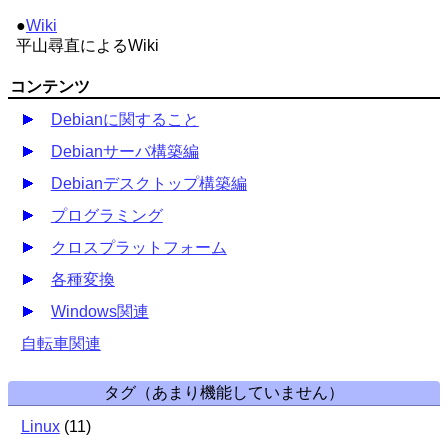
●
Wiki
平山尋直によるWiki
コンテンツ
Debianに関すること
Debianサーバ構築編
Debianデスクトップ構築編
プログラミング
クロスプラットフォーム
各種変換
Windows関連
自転車関連
タグ（あまり機能していません）
Linux
(
11
)