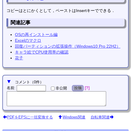
コピーはとにかくとして，ペーストはInsertキーでできる．
関連記事
OSの再インストール編
Excelのマクロ
回復パーティションの拡張操作（Windows10 Pro 22H2）
キャラ絵でCPU使用率の確認
花子
コメント
（
0
件）
名前
:
?
非公開
投稿
PDFをEPSに一括変換する
Windows関連
自転車関連