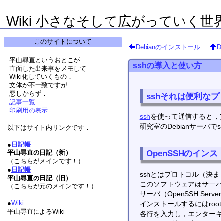
Wiki 小さなそして広がっていく世
このサイトについて
Debianのインストール
平山尋直というおとこが
sshの導入と使い方
直面した出来事をメモして
Wiki化していくもの．
文体が不一致ですが
悪しからず．
sshそれは便利な
記事一覧
印刷用の表示
ssh
を使って通信すると，
研究室のDebianサーバ
以下はサイト内リンクです．
●
日記帳
OpenSSHのイン
平山尋直の日記（新）
（こちらがメインです！）
●
日記帳
sshとはプロトコル（決
平山尋直の日記（旧）
このソフトウェアはサー
（こちらが元のメインです！）
サーバ（OpenSSH Se
●
Wiki
インストールするにはro
平山尋直によるWiki
各行を入力し，エンターキー