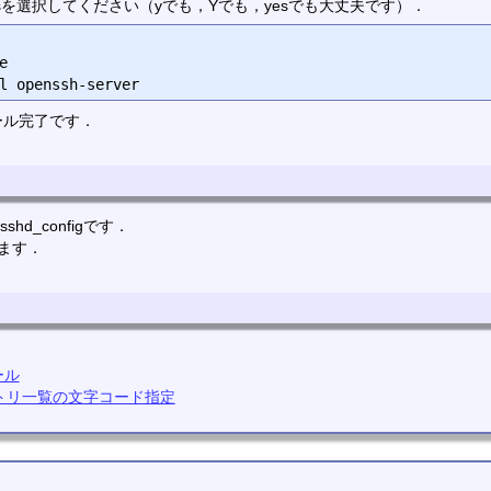
Yesを選択してください（yでも，Yでも，yesでも大丈夫です）．


ール完了です．
shd_configです．
します．
ール
クトリ一覧の文字コード指定