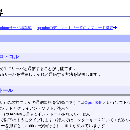
界
Debianサーバ構築編
apacheのディレクトリ一覧の文字コード指定
プロトコル
安全にサーバと通信することが可能です．
でsshサーバを構築し，それと通信する方法を説明します．
ストール
まり）の名前で，その通信規格を実際に使うには
OpenSSH
というソフト
バソフトとクライアントソフトがあって，
rver）はDebianに標準でインストールされていません．
otで以下のようにタイプします（行末ではエンターキーを叩いてくださ
を押すと，aptitudeが実行され，画面が流れていきます．