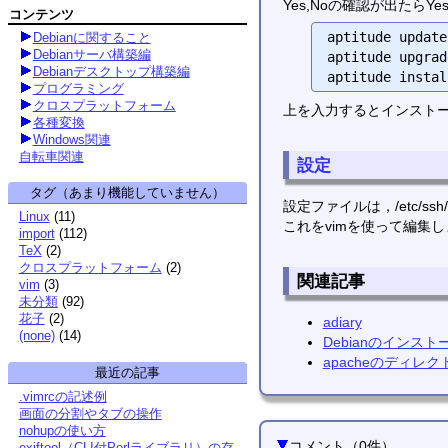
Yes,Noの確認が出たら
コンテンツ
aptitude update

Debianに関すること
Debianサーバ構築編
aptitude upgrade
Debianデスクトップ構築編
プログラミング
クロスプラットフォーム
上を入力するとインスト
各種変換
Windows関連
自転車関連
設定
タグ（あまり機能していません）
設定ファイルは，/etc/ssh/s
Linux
(
11
)
これをvimを使って編集
import
(
112
)
TeX
(
2
)
クロスプラットフォーム
(
2
)
関連記事
vim
(
3
)
未分類
(
92
)
花子
(
2
)
adiary
(none)
(
14
)
Debianのインスト
apacheのディレ
最近の記事
.vimrcの記述例
画面の分割やタブの操作
nohupの使い方
コメント
（
0
件）
exiftool（CLI付Perlライブラリ）の存