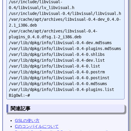
/usr/include/libvisual-
0.4/libvisual/lv_libvisual.h

/usr/include/libvisual-0.4/libvisual/libvisual.h

/var/cache/apt/archives/libvisual-0.4-dev_0.4.0-
2.1_i386.deb

/var/cache/apt/archives/libvisual-0.4-
plugins_0.4.0.dfsg.1-2_i386.deb

/var/lib/dpkg/info/libvisual-0.4-dev.md5sums

/var/lib/dpkg/info/libvisual-0.4-plugins.md5sums

/var/lib/dpkg/info/libvisual-0.4-0.shlibs

/var/lib/dpkg/info/libvisual-0.4-dev.list

/var/lib/dpkg/info/libvisual-0.4-0.list

/var/lib/dpkg/info/libvisual-0.4-0.postrm

/var/lib/dpkg/info/libvisual-0.4-0.postinst

/var/lib/dpkg/info/libvisual-0.4-0.md5sums

/var/lib/dpkg/info/libvisual-0.4-plugins.list

関連記事
GSLの使い方
Cのコンパイルについて