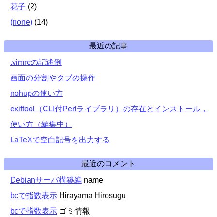
花子
(
2
)
(none)
(
14
)
最近の記事
.vimrcの記述例
画面の分割やタブの操作
nohupの使い方
exiftool（CLI付Perlライブラリ）の存在とインストール，
使い方（編集中）
LaTeXで空白記号を出力する
最近のコメント
Debianサーバ構築編
name
bcで指数表示
Hirayama Hirosugu
bcで指数表示
ゴミ情報