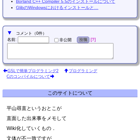
Borland C++ Compiler 5.5のインストールについて
GlibのWindowsにおけるインストールと…
コメント
（
0
件）
名前
:
?
非公開
投稿
GSLで簡単プログラミング2
プログラミング
Cのコンパイルについて
このサイトについて
平山尋直というおとこが
直面した出来事をメモして
Wiki化していくもの．
文体が不一致ですが