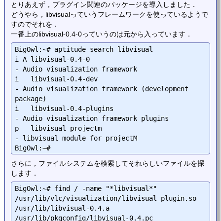
とりあえず，プラグイン関連のパッケージを導入しました．
どうやら，libvisualっていうフレームワークを使っているようで
すのでそれを．
一番上のlibvisual-0.4-0っていうのは元から入っています．
BigOwl:~# aptitude search libvisual

i A libvisual-0.4-0                                               
- Audio visualization framework

i   libvisual-0.4-dev                                             
- Audio visualization framework (development 
package)

i   libvisual-0.4-plugins                                         
- Audio visualization framework plugins

p   libvisual-projectm                                            
- libvisual module for projectM

さらに，ファイルシステムを検索してそれらしいファイルを探
します．
BigOwl:~# find / -name "*libvisual*"

/usr/lib/vlc/visualization/libvisual_plugin.so

/usr/lib/libvisual-0.4.a

/usr/lib/pkgconfig/libvisual-0.4.pc
