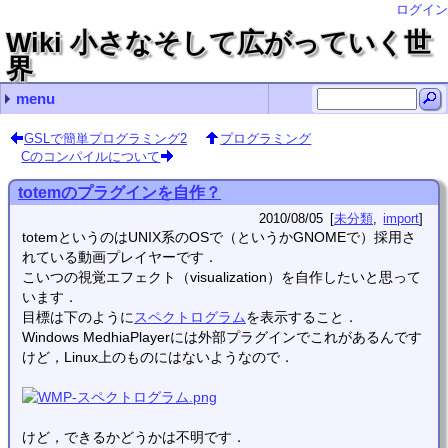
ログイン
Wiki 小さなそして広がっていく世
界
menu
最近の記事
最近のコメント
コンテンツ
タグ（あまり機能していません）
.vimrcの記述例
画面の分割やタブの操作
nohupの使い方
exiftool（CLI付Perlライブラリ）の存在とインストール
LaTeXで空白記号を出力する
Debianサーバ構築編 name
bcで指数表示 Hirayama Hirosugu
bcで指数表示 ゴミ情報
usermod ken2kent
adiaryでTeXを使う Hirayama Hirosugu
Debianに関すること
Debianサーバ構築編
Debianデスクトップ構築編
プログラミング
クロスプラットフォーム
各種変換
Windows関連
自転車関連
Linux (11)
import (112)
TeX (2)
クロスプラットフォーム (2)
vim (3)
未分類 (92)
花子 (2)
(none) (14)
常用するようなコマンド？
管理コマンド
シェルスクリプト
Wake-on-LANの使い方
manページをPDFファイルに変換するには？
仮想端末を一時的にロックする
Debianのホームディレクトリの名前を日本語から英語に
rootにsuするとファイル名や設定ファイル内の日本語が
.bashrc編集（historyコマンドの保存行数増加とlsコマ
adiary
Debianのインストール
sshの導入と使い方
apacheのディレクトリ一覧の文字コード指定
Nautilusの設定
Debian LennyでUSB Audioをデフォルトにする
Debian Lennyでの動画編集
Debian LennyでSE-200PCIをデフォルトにする
FirefoxをLennyにインストールする
Debianに自分でインストールしたFirefoxを更新する
GSLの使い方
totemのプラグインを自作？
Cのコンパイルについて
Borland C++ Compiler 5.5のインストールについて
GlibのWindowsにおけるインストールと…
vim
GIMP
TeX
scilab
inkscape
mplayer
gnuplot
bcで指数表示
flvファイルから音声抽出
文字コードの変換（nkfを利用して）
mp4ファイルから音声抽出
jpgをepsに変換する
ファイル名の文字コードを変更する convmv
BonTsDemuxをLinux（Debian squeeze）で使う
PNGファイルとJPGファイルをPDFファイルへ変換．Windows
Windows PowerShellでファイル名を一括変更する（Get-C
回復パーティションの拡張操作（Windows10 Pro 22H2
GNU sed をWindowsで使う
robocopyでファイルサーバにバックアップ
花子
OSの再インストール編
Excelのマクロ
Windowsのコマンドプロンプトでファイル検索
キャラ絵でCPU使用率の確認
TvRockの設定（with PT2）
dirコマンドでファイル検索をする
PDFをEPSに一括変換する
MSYSに関するメモ
Linuxの各種圧縮・展開コマンド
履歴検索いろいろ 端末でCtrl＋rとたたいた後に
nohupの使い方
usermod
rsync
analog
crontab
sysv-rc-conf
find
ハードディスクの温度をDebian上で確認する（hddtem
cpufreqによるクロック周波数制御
時間制御 cronとat
画像変換
lameでフォルダ内のwavファイルを一括変換する
adiaryの導入
adiaryでTeXを使う
adiaryで記事を検索する
画像・各種ファイルのUP
adiaryの画像アップロードについての設定等
Avidemuxのメモ
GSLで簡単プログラミング１
GSLで簡単プログラミング2
置換で改行を使う
文字数カウント
vimの簡単な使い方
vimの設定
vimのキーボードマクロ
置換で使用する正規表現の例
vimで確認しながら置換操作する
ある文字列を囲んでいる記号を別の記号に置換する
Gvimで印刷する
指定した間隔で行頭へ文字列を挿入する
ちょっと前にddで消した行を呼び出す
vimでsyntaxを追加する
vimで折畳みを使う
vimでdiffを使う
vimで行頭に一括で記号を挿入・削除
Windows版GvimでPowerShellを呼び出す．
画面の分割やタブの操作
.vimrcの記述例
dvioutのEPS表示設定
dvipdfmx(Debian)のエラー解決
TeX環境の構築
TeXの索引の書式を変更する
hyperrefは読み込ませる順番に気をつけましょう
図のcaptionを再定義する
fancyhdrでヘッダの書式指定
table環境やarray環境で行間を変更する
TeXで図をコード記述位置に強制的に出力する
dviout abort automatic font generation
TeX(LaTeX)のfigure環境で，dpiを考慮した画像幅
簡単な使い方
数式をラベルに挿入
inkscapeで数式
textextの代替
gnuplotのsvg出力でフォントを設定し，inkscapeで
mplayerのプレイリスト
gnuplotを使ってみる（実用編）
GSLで簡単プログラミング2
プログラミング
Cのコンパイルについて
totemのプラグインを自作？
2010/08/05
未分類
import
totemというのはUNIX系のOSで（というかGNOMEで）採用さ
れている動画プレイヤーです．
こいつの視覚エフェクト（visualization）を自作したいと思って
います．
目標は下のように
スペクトログラム
を表示すること．
Windows MedhiaPlayerには外部プラグインでこれがあるんです
けど，Linux上のものにはないようなので．
けど，できるかどうかは不明です．