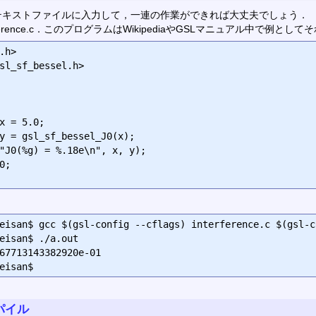
テキストファイルに入力して，一連の作業ができれば大丈夫でしょう．
ference.c．このプログラムはWikipediaやGSLマニュアル中で例と
.h>

sl_sf_bessel.h>

eisan$ gcc $(gsl-config --cflags) interference.c $(gsl-c
eisan$ ./a.out

67713143382920e-01

パイル