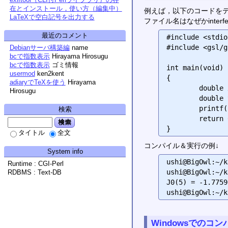
在とインストール，使い方（編集中）
例えば，以下のコードを
LaTeXで空白記号を出力する
ファイル名はなぜかinter
最近のコメント
#include <stdio
#include <gsl/g
Debianサーバ構築編
name
bcで指数表示
Hirayama Hirosugu
bcで指数表示
ゴミ情報
int main(void)

usermod
ken2kent
{

adiaryでTeXを使う
Hirayama
        double x = 5.0;

Hirosugu
        double y = gsl_sf_bessel_J0(x);

        printf("J0(%g) = %.18e\n", x, y);

検索
        return 0;

検索
タイトル
全文
コンパイル＆実行の例↓
System info
ushi@BigOwl:~/k
Runtime : CGI-Perl
ushi@BigOwl:~/k
RDBMS : Text-DB
J0(5) = -1.7759
Windowsでのコン