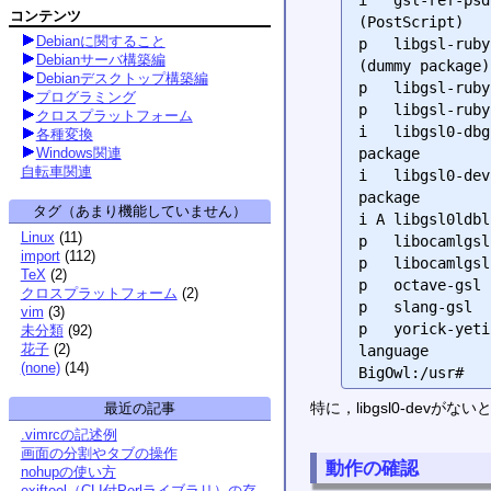
コンテンツ
(PostScript)

Debianに関すること
p   libgsl-ruby
Debianサーバ構築編
(dummy package)

Debianデスクトップ構築編
p   libgsl-ruby
プログラミング
p   libgsl-ruby
クロスプラットフォーム
i   libgsl0-dbg
各種変換
package

Windows関連
自転車関連
i   libgsl0-dev
package

タグ（あまり機能していません）
i A libgsl0ldbl
Linux
(
11
)
p   libocamlgsl
import
(
112
)
p   libocamlgsl
TeX
(
2
)
p   octave-gsl 
クロスプラットフォーム
(
2
)
p   slang-gsl  
vim
(
3
)
p   yorick-yeti
未分類
(
92
)
花子
(
2
)
language

(none)
(
14
)
特に，libgsl0-de
最近の記事
.vimrcの記述例
画面の分割やタブの操作
動作の確認
nohupの使い方
exiftool（CLI付Perlライブラリ）の存