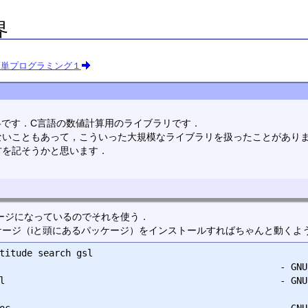
界
簡単プログラミング１
略です．C言語の数値計算用のライブラリです．
ないこともあって，こういった大規模なライブラリを扱ったことがあり
方を記そうかと思います．
パッケージになっているのでそれを使う．
ージ（iと頭にあるパッケージ）をインストールすればちゃんと動くよ
titude search gsl

                                                   
ml                                                  
doc                                                 