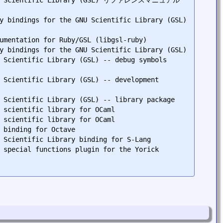
y bindings for the GNU Scientific Library (GSL) 
umentation for Ruby/GSL (libgsl-ruby)

y bindings for the GNU Scientific Library (GSL)

 Scientific Library (GSL) -- debug symbols 
 Scientific Library (GSL) -- development 
 Scientific Library (GSL) -- library package

 scientific library for OCaml

 scientific library for OCaml

 binding for Octave

 Scientific Library binding for S-Lang

 special functions plugin for the Yorick 