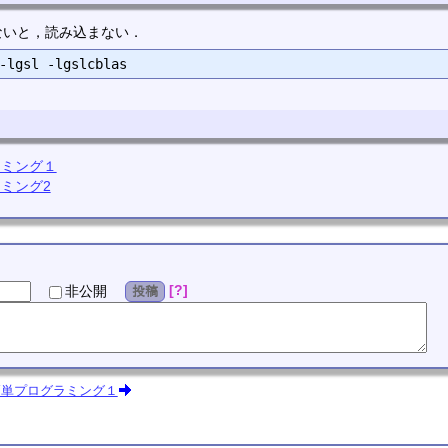
ないと，読み込まない．
ラミング１
ラミング2
?
非公開
投稿
簡単プログラミング１