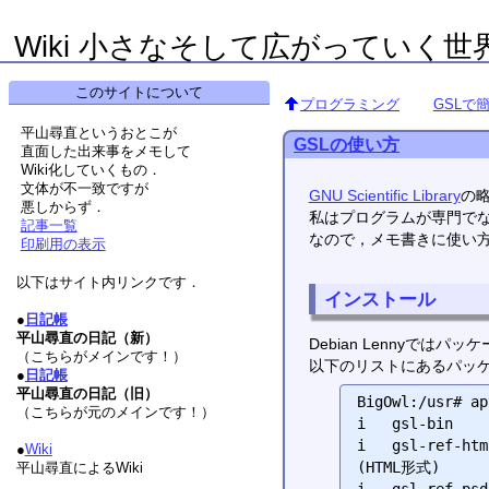
Wiki 小さなそして広がっていく世
このサイトについて
プログラミング
GSLで
平山尋直というおとこが
GSLの使い方
直面した出来事をメモして
Wiki化していくもの．
文体が不一致ですが
GNU Scientific Library
の
悪しからず．
私はプログラムが専門で
記事一覧
なので，メモ書きに使い
印刷用の表示
以下はサイト内リンクです．
インストール
●
日記帳
平山尋直の日記（新）
Debian Lennyでは
（こちらがメインです！）
以下のリストにあるパッケ
●
日記帳
平山尋直の日記（旧）
BigOwl:/usr# ap
（こちらが元のメインです！）
i   gsl-bin  
i   gsl-ref-ht
●
Wiki
(HTML形式)

平山尋直によるWiki
i   gsl-ref-ps