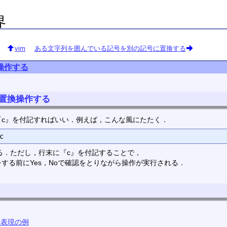
界
vim
ある文字列を囲んでいる記号を別の記号に置換する
操作する
ら置換操作する
『c』を付記すればいい．例えば，こんな風にたたく．
する．ただし，行末に『c』を付記することで，
する前にYes，Noで確認をとりながら操作が実行される．
規表現の例