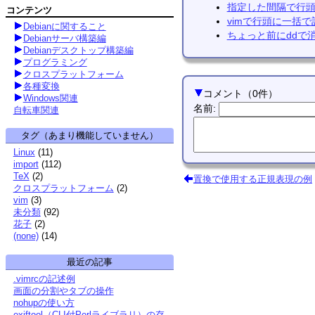
指定した間隔で行
コンテンツ
vimで行頭に一括
Debianに関すること
ちょっと前にddで
Debianサーバ構築編
Debianデスクトップ構築編
プログラミング
クロスプラットフォーム
各種変換
コメント
（
0
件）
Windows関連
名前
:
自転車関連
タグ（あまり機能していません）
Linux
(
11
)
import
(
112
)
TeX
(
2
)
置換で使用する正規表現の例
クロスプラットフォーム
(
2
)
vim
(
3
)
未分類
(
92
)
花子
(
2
)
(none)
(
14
)
最近の記事
.vimrcの記述例
画面の分割やタブの操作
nohupの使い方
exiftool（CLI付Perlライブラリ）の存