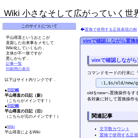
Wiki 小さなそして広がっていく世
このサイトについて
置換で使用する正規表現の例
平山尋直というおとこが
vimで確認しながら置換
直面した出来事をメモして
Wiki化していくもの．
文体が不一致ですが
悪しからず．
vimで確認しなが
記事一覧
印刷用の表示
コマンドモードの行末に
以下はサイト内リンクです．
●
日記帳
oldをnewへ置換操作を
平山尋直の日記（新）
各対象に対して置換操作を
（こちらがメインです！）
●
日記帳
平山尋直の日記（旧）
関連記事
（こちらが元のメインです！）
●
Wiki
文字数カウント
平山尋直によるWiki
置換で使用する正