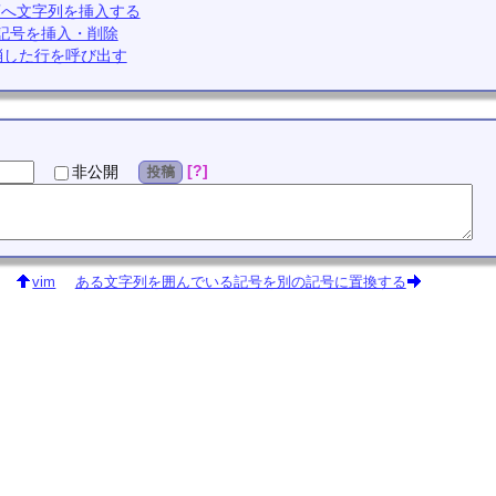
頭へ文字列を挿入する
で記号を挿入・削除
消した行を呼び出す
?
非公開
投稿
vim
ある文字列を囲んでいる記号を別の記号に置換する