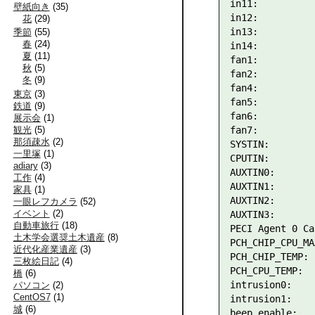
in11:          
壁紙向き
(
35
)
in12:          
花
(
29
)
in13:          
季節
(
55
)
春
(
24
)
in14:          
夏
(
11
)
fan1:          
秋
(
5
)
fan2:          
冬
(
9
)
fan4:          
東京
(
3
)
fan5:          
鉄道
(
9
)
fan6:          
展示会
(
1
)
fan7:          
観光
(
5
)
那須疎水
(
2
)
SYSTIN:        
一里塚
(
1
)
CPUTIN:        
adiary
(
3
)
AUXTIN0:       
工作
(
4
)
AUXTIN1:       
家具
(
1
)
AUXTIN2:       
一眼レフカメラ
(
52
)
イベント
(
2
)
AUXTIN3:       
自動車旅行
(
18
)
PECI Agent 0 Ca
土木学会選奨土木遺産
(
8
)
PCH_CHIP_CPU_MA
近代化産業遺産
(
3
)
PCH_CHIP_TEMP: 
三枚絵日記
(
4
)
PCH_CPU_TEMP:  
橋
(
6
)
intrusion0:    
パソコン
(
2
)
CentOS7
(
1
)
intrusion1:    
城
(
6
)
beep_enable:   