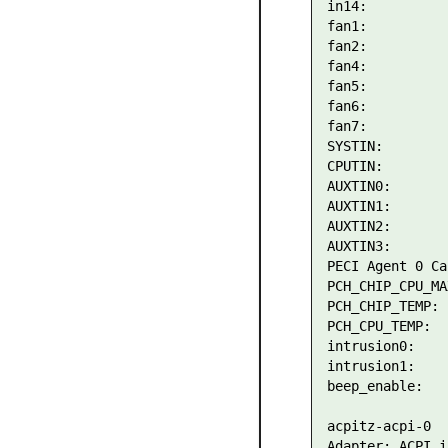
in14:          
fan1:          
fan2:          
fan4:          
fan5:          
fan6:          
fan7:          
SYSTIN:        
CPUTIN:        
AUXTIN0:       
AUXTIN1:       
AUXTIN2:       
AUXTIN3:       
PECI Agent 0 Ca
PCH_CHIP_CPU_MA
PCH_CHIP_TEMP: 
PCH_CPU_TEMP:  
intrusion0:    
intrusion1:    
beep_enable:   
acpitz-acpi-0

Adapter: ACPI i