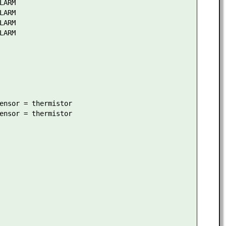
ARM

ARM

ARM

ARM

ensor = thermistor

ensor = thermistor
