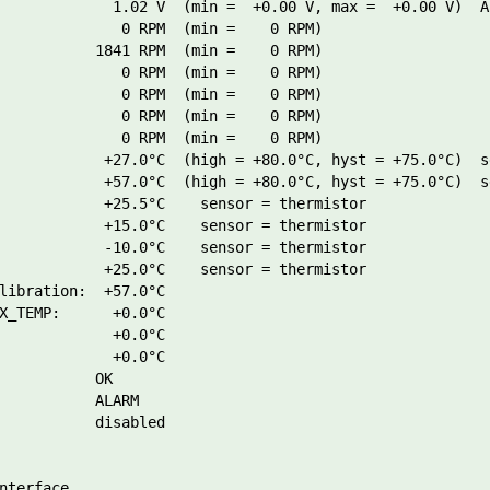
             1.02 V  (min =  +0.00 V, max =  +0.00 V)  AL
              0 RPM  (min =    0 RPM)

           1841 RPM  (min =    0 RPM)

              0 RPM  (min =    0 RPM)

              0 RPM  (min =    0 RPM)

              0 RPM  (min =    0 RPM)

              0 RPM  (min =    0 RPM)

            +27.0°C  (high = +80.0°C, hyst = +75.0°C)  s
            +57.0°C  (high = +80.0°C, hyst = +75.0°C)  s
            +25.5°C    sensor = thermistor

            +15.0°C    sensor = thermistor

            -10.0°C    sensor = thermistor

            +25.0°C    sensor = thermistor

libration:  +57.0°C  

X_TEMP:      +0.0°C  

             +0.0°C  

             +0.0°C  

           OK

           ALARM

           disabled

nterface
