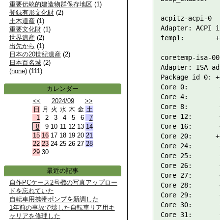
重要伝統的建造物群保存地区
(
1
)
登録有形文化財
(
2
)
acpitz-acpi-0

土木遺産
(
1
)
Adapter: ACPI i
重要文化財
(
1
)
temp1:        +
世界遺産
(
2
)
出先から
(
1
)
日本の20世紀遺産
(
2
)
coretemp-isa-000
日本百名城
(
2
)
Adapter: ISA ad
(none)
(
111
)
Package id 0: +
Core 0:        
カレンダー
Core 4:        
<<
2024/09
>>
Core 8:        
日
月
火
水
木
金
土
Core 12:       
1
2
3
4
5
6
7
Core 16:       
8
9
10
11
12
13
14
15
16
17
18
19
20
21
Core 20:      +
22
23
24
25
26
27
28
Core 24:       
29
30
Core 25:       
Core 26:       
最近の記事
Core 27:       
自作PCケース2号機の写真アップロー
Core 28:       
ドを忘れていた
Core 29:       
自転車用携帯ポンプを新調した
Core 30:       
1年前の事故で壊した自転車リア用キ
Core 31:       
ャリアを修理した