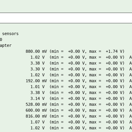
 sensors



apter

           880.00 mV (min =  +0.00 V, max =  +1.74 V)

             1.02 V  (min =  +0.00 V, max =  +0.00 V)  AL
             3.38 V  (min =  +0.00 V, max =  +0.00 V)  AL
             3.30 V  (min =  +0.00 V, max =  +0.00 V)  AL
             1.02 V  (min =  +0.00 V, max =  +0.00 V)  AL
           192.00 mV (min =  +0.00 V, max =  +0.00 V)  AL
             1.01 V  (min =  +0.00 V, max =  +0.00 V)  AL
             3.38 V  (min =  +0.00 V, max =  +0.00 V)  AL
             3.14 V  (min =  +0.00 V, max =  +0.00 V)  AL
           528.00 mV (min =  +0.00 V, max =  +0.00 V)  AL
           600.00 mV (min =  +0.00 V, max =  +0.00 V)  AL
           816.00 mV (min =  +0.00 V, max =  +0.00 V)  AL
             1.07 V  (min =  +0.00 V, max =  +0.00 V)  AL
             1.02 V  (min =  +0.00 V, max =  +0.00 V)  AL