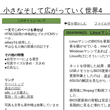
小さなそして広がっていく世界4
このサイトについて
昔を懐かしむ
ファイル
一文でこのページを表せば
Linuxマ
2024
/
09
/
08
(日)
HTML5採用の本格的なブログ/CMSツ
ール，
LinuxマシンのBIOSを
adiary3を使用した，
巷を騒がせている，Intel C
平山なる人物の普通の日記です．
Windowsマシンであ
その他の特徴
Linux向けにそういった
●自宅サーバによる運営
●写真サイズが多め・大きめ
ネットを徘徊した結果，最
●広告なし
USBメモリからBIOS
更新対象としたのは，
過
リンク
ASUSの解説を見ながら，
サーバトップ
過去の日記
適用後にffmpegで動
wiki（メモ書き）
した．
緊急・引っ越し対策
BIOS更新前の挙動は安
長期的に見ると壊れてし
写真も文章も著作権は放棄していませ
ん．