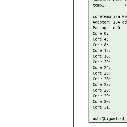
temp1:        +
coretemp-isa-000
Adapter: ISA ad
Package id 0:  
Core 0:        
Core 4:        
Core 8:        
Core 12:       
Core 16:       
Core 20:       
Core 24:       
Core 25:       
Core 26:       
Core 27:       
Core 28:       
Core 29:       
Core 30:       
Core 31:       