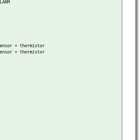
ARM

ensor = thermistor

ensor = thermistor
