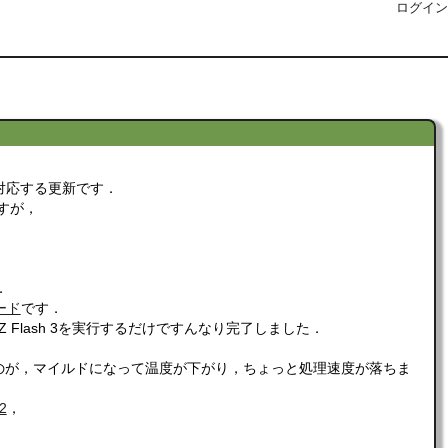
ログイン
題）に対応する更新です．
すが，
．
ボード
です．
 Flash 3を実行するだけですんなり完了しました．
ものが，マイルドになって温度が下がり，ちょっと処理速度が落ちま
*2
，