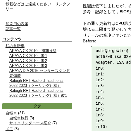
転載などはご遠慮ください．リンクフ
性能は低下しましたが，
リー．
参考・記録として，BIOS
下の通り更新前はCPU温
印刷用の表示
記事一覧
壊れる上限まで動かして
リテールの空冷ファンだ
コンテンツ
Before:
私の自転車
ushi@bigowl:~$ 
ARAYA CX 2010 初期状態
ARAYA CX 2010 改1
nct6798-isa-0290
ARAYA CX 2010 改2
Adapter: ISA ad
ARAYA CX 2010 改3
in0:           
ARAYA DIA 2016 センタースタンド
in1:           
装備型
in2:           
Raleigh RFT Radford Traditional
in3:           
2022-2023（ツーリング仕様）
Raleigh RFT Radford Traditional
in4:           
2022-2023（ツーリング仕様）改1
in5:           
in6:           
タグ
in7:           
自転車
(
31
)
in8:           
自転車旅行
(
3
)
in9:           
サイクリングコース紹介
(
7
)
in10:          
メモ
(
5
)