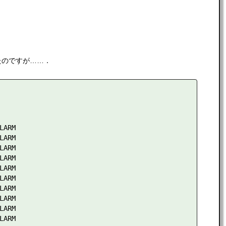
たのですが……．
ARM

ARM

ARM

ARM

ARM

ARM

ARM

ARM

ARM

ARM
