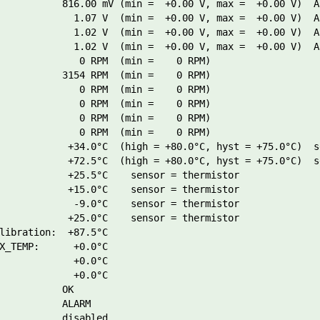
           816.00 mV (min =  +0.00 V, max =  +0.00 V)  AL
             1.07 V  (min =  +0.00 V, max =  +0.00 V)  AL
             1.02 V  (min =  +0.00 V, max =  +0.00 V)  AL
             1.02 V  (min =  +0.00 V, max =  +0.00 V)  AL
              0 RPM  (min =    0 RPM)

           3154 RPM  (min =    0 RPM)

              0 RPM  (min =    0 RPM)

              0 RPM  (min =    0 RPM)

              0 RPM  (min =    0 RPM)

              0 RPM  (min =    0 RPM)

            +34.0°C  (high = +80.0°C, hyst = +75.0°C)  s
            +72.5°C  (high = +80.0°C, hyst = +75.0°C)  s
            +25.5°C    sensor = thermistor

            +15.0°C    sensor = thermistor

             -9.0°C    sensor = thermistor

            +25.0°C    sensor = thermistor

libration:  +87.5°C  

X_TEMP:      +0.0°C  

             +0.0°C  

             +0.0°C  

           OK

           ALARM

           disabled
