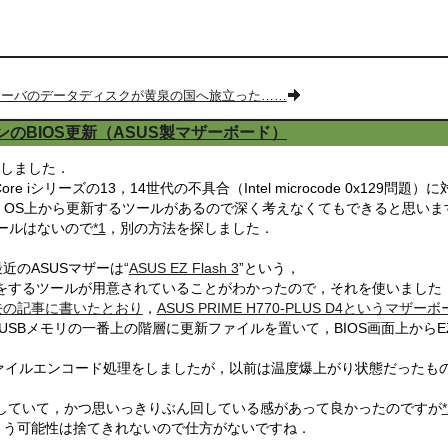
サーバのデータディスクが黄泉の国へ旅立った……
シンのBIOS更新（ASUS製マザーボード）
更新しました．
ore iシリーズの13，14世代の不具合（Intel microcode 0x129問
れば，OS上から更新するツールがあるので深く考えなくてもできると思いま
ツールはないので
*1
，別の方法を探しました．
近のASUSマザーは“
ASUS EZ Flash 3
”という，
更新をするツールが用意されていることがわかったので，それを使いました
去の記事に書いたとおり
，
ASUS PRIME H770-PLUS D4というマザー
USBメモリの一番上の階層に更新ファイルを置いて，BIOS画面上からEZ
画ファイルエンコード処理をしましたが，以前は温度爆上がり状態だった
定していて，かつ思いっきりぶん回している感があって良かったのですが
まう可能性は捨てきれないので仕方がないですね．