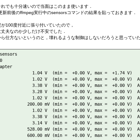
それでも十分速いので当面はこのまま使います．
更新前後のffmpeg実行中のsensorsコマンドの結果を貼っておきます．
度が100度付近に張り付いていたので，
大丈夫なのか少しだけ不安でした．
から仕方ないというのと，壊れるような制御はしないだろうと思ってい
sensors



apter

             1.04 V  (min =  +0.00 V, max =  +1.74 V)

             1.02 V  (min =  +0.00 V, max =  +0.00 V)  AL
             3.38 V  (min =  +0.00 V, max =  +0.00 V)  AL
             3.28 V  (min =  +0.00 V, max =  +0.00 V)  AL
             1.02 V  (min =  +0.00 V, max =  +0.00 V)  AL
           200.00 mV (min =  +0.00 V, max =  +0.00 V)  AL
             1.02 V  (min =  +0.00 V, max =  +0.00 V)  AL
             3.38 V  (min =  +0.00 V, max =  +0.00 V)  AL
             3.14 V  (min =  +0.00 V, max =  +0.00 V)  AL
           528.00 mV (min =  +0.00 V, max =  +0.00 V)  AL
           600.00 mV (min =  +0.00 V, max =  +0.00 V)  AL