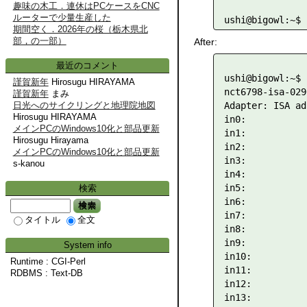
趣味の木工．連休はPCケースをCNC
ルーターで少量生産した
期間空く．2026年の桜（栃木県北
部，の一部）
After:
最近のコメント
ushi@bigowl:~$ 
謹賀新年
Hirosugu HIRAYAMA
nct6798-isa-0290
謹賀新年
まみ
Adapter: ISA ad
日光へのサイクリングと地理院地図
Hirosugu HIRAYAMA
in0:           
メインPCのWindows10化と部品更新
in1:           
Hirosugu Hirayama
in2:           
メインPCのWindows10化と部品更新
in3:           
s-kanou
in4:           
in5:           
検索
in6:           
検索
in7:           
タイトル
全文
in8:           
in9:           
System info
in10:          
Runtime : CGI-Perl
in11:          
RDBMS : Text-DB
in12:          
in13:          