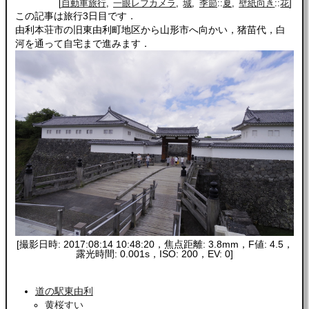
自動車旅行
一眼レフカメラ
城
季節
::
夏
壁紙向き
::
花
この記事は旅行3日目です．
由利本荘市の旧東由利町地区から山形市へ向かい，猪苗代，白
河を通って自宅まで進みます．
[撮影日時: 2017:08:14 10:48:20，焦点距離: 3.8mm，F値: 4.5，
露光時間: 0.001s，ISO: 200，EV: 0]
道の駅東由利
黄桜すい