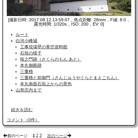
[撮影日時: 2017:08:12 13:59:07，焦点距離: 28mm，F値: 8.0，
露光時間: 1/320s，ISO: 200，EV: 0]
ルート
白河小峰城
工事現場壁の青空資料館
石垣の様子
桜之門跡（さくらのもん あと）
本丸御殿跡
三重櫓
三重櫓と前御門（さんじゅうやぐらとまえごもん）
本丸南面石垣上からの景色
山形庄内まで
続きを読む
コメント
（
0
件）
前のページ
1
2
3
次のページ