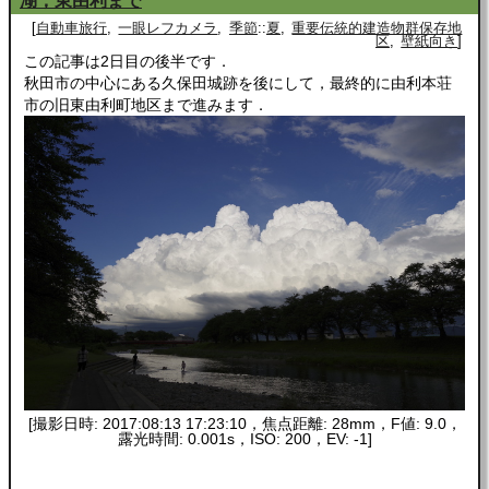
湖，東由利まで
自動車旅行
一眼レフカメラ
季節
::
夏
重要伝統的建造物群保存地
区
壁紙向き
この記事は2日目の後半です．
秋田市の中心にある久保田城跡を後にして，最終的に由利本荘
市の旧東由利町地区まで進みます．
[撮影日時: 2017:08:13 17:23:10，焦点距離: 28mm，F値: 9.0，
露光時間: 0.001s，ISO: 200，EV: -1]