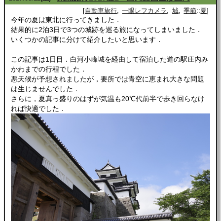
自動車旅行
一眼レフカメラ
城
季節
::
夏
今年の夏は東北に行ってきました．
結果的に2泊3日で3つの城跡を巡る旅になってしまいました．
いくつかの記事に分けて紹介したいと思います．
この記事は1日目．白河小峰城を経由して宿泊した道の駅庄内み
かわまでの行程でした．
悪天候が予想されましたが，要所では青空に恵まれ大きな問題
は生じませんでした．
さらに，夏真っ盛りのはずが気温も20℃代前半で歩き回らなけ
れば快適でした．