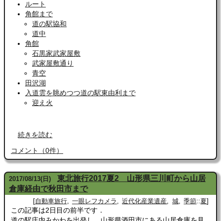
ルート
角館まで
道の駅協和
道中
角館
石黒家武家屋敷
武家屋敷通り
青空
田沢湖
入道雲を眺めつつ道の駅東由利まで
迎え火
続きを読む
コメント
（
0
件）
東北旅行2017夏2 山形県三川町から山居
2017
/
08
/
13
(日)
倉庫経由で秋田市まで
自動車旅行
一眼レフカメラ
近代化産業遺産
城
季節
::
夏
この記事は2日目の前半です．
道の駅庄内みかわを出発し，山形県酒田市にある山居倉庫を見