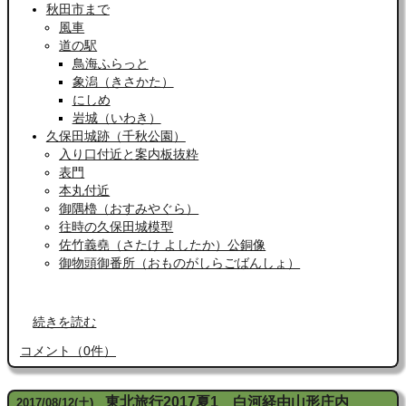
秋田市まで
風車
道の駅
鳥海ふらっと
象潟（きさかた）
にしめ
岩城（いわき）
久保田城跡（千秋公園）
入り口付近と案内板抜粋
表門
本丸付近
御隅櫓（おすみやぐら）
往時の久保田城模型
佐竹義堯（さたけ よしたか）公銅像
御物頭御番所（おものがしらごばんしょ）
続きを読む
コメント
（
0
件）
東北旅行2017夏1 白河経由山形庄内
2017
/
08
/
12
(土)