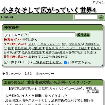
ログイン
小さなそして広がっていく世界4
menu
最近の記事
最近のコメント
コンテンツ
タグ
自作PCケース2号機の写真アップロードを忘れていた
自転車用携帯ポンプを新調した
1年前の事故で壊した自転車リア用キャリアを修理した
趣味の木工．連休はPCケースをCNCルーターで少量生産し
期間空く．2026年の桜（栃木県北部，の一部）
謹賀新年 Hirosugu HIRAYAMA
謹賀新年 まみ
日光へのサイクリングと地理院地図 Hirosugu HIRAYAMA
メインPCのWindows10化と部品更新 Hirosugu Hirayama
メインPCのWindows10化と部品更新 s-kanou
私の自転車
自転車 (31)
メモ (5)
壁紙向き (35)
季節 (55)
東京 (3)
鉄道 (9)
展示会 (1)
観光 (5)
那須疎水 (2)
一里塚 (1)
adiary (3)
工作 (4)
家具 (1)
一眼レフカメラ (52)
イベント (2)
自動車旅行 (18)
土木学会選奨土木遺産 (8)
近代化産業遺産 (3)
三枚絵日記 (4)
橋 (6)
パソコン (2)
CentOS7 (1)
城 (6)
重要伝統的建造物群保存地区 (1)
登録有形文化財 (2)
土木遺産 (1)
重要文化財 (1)
世界遺産 (2)
出先から (1)
日本の20世紀遺産 (2)
日本百名城 (2)
(none) (111)
ARAYA CX 2010 初期状態
ARAYA CX 2010 改1
ARAYA CX 2010 改2
ARAYA CX 2010 改3
ARAYA DIA 2016 センタースタンド装備型
Raleigh RFT Radford Traditional 2022-2023（ツー
Raleigh RFT Radford Traditional 2022-2023（ツー
自転車旅行 (3)
サイクリングコース紹介 (7)
花 (29)
春 (24)
夏 (11)
秋 (5)
冬 (9)
検索条件
から
絞り込み
検索タグ
季節::夏
タグで絞り込み
メモ(1)
一眼レフカメラ(6)
城(3)
壁紙向き(5)
壁紙向き::花
(3)
橋(1)
自動車旅行(6)
自転車(1)
自転車::サイクリングコース紹介(1)
自転車::
自転車旅行(1)
近代化産業遺産(1)
重要伝統的建造物群保存地区(1)
鉄道(1)
日付で絞り込み
2016年(5)
2017年(5)
2018年(1)
全
11
件
(1/3ページ)
一覧表示に切り替え
記事本文を表示
前のページ
1
2
3
次のページ
渡良瀬遊水地から足利へサイクリング
2018
/
06
/
30
(土)
自転車
::
自転車旅行
自転車
::
サイクリングコース紹介
季節
::
夏
橋
鉄道
大学時代の友人と自転車に乗ってきました．
渡良瀬遊水地をスタートとし，足利市街の足利学校と鑁阿寺
（ばんなじ）へ行って帰ってきました．