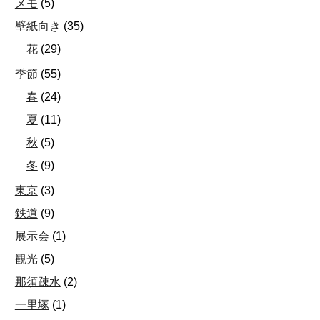
メモ
(
5
)
壁紙向き
(
35
)
花
(
29
)
季節
(
55
)
春
(
24
)
夏
(
11
)
秋
(
5
)
冬
(
9
)
東京
(
3
)
鉄道
(
9
)
展示会
(
1
)
観光
(
5
)
那須疎水
(
2
)
一里塚
(
1
)