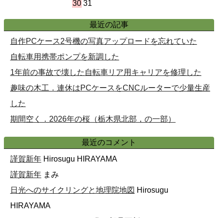
30
31
最近の記事
自作PCケース2号機の写真アップロードを忘れていた
自転車用携帯ポンプを新調した
1年前の事故で壊した自転車リア用キャリアを修理した
趣味の木工．連休はPCケースをCNCルーターで少量生産
した
期間空く．2026年の桜（栃木県北部，の一部）
最近のコメント
謹賀新年
Hirosugu HIRAYAMA
謹賀新年
まみ
日光へのサイクリングと地理院地図
Hirosugu
HIRAYAMA