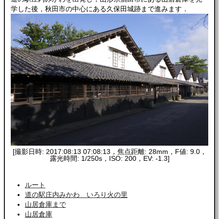
学した後，秋田市の中心にある久保田城跡まで進みます．
[撮影日時: 2017:08:13 07:08:13，焦点距離: 28mm，F値: 9.0，
露光時間: 1/250s，ISO: 200，EV: -1.3]
ルート
道の駅庄内みかわ いろり火の里
山居倉庫まで
山居倉庫