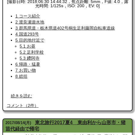
[撮影日時: 2018:06:30 14:44:32，焦点距離: 5mm，F値: 4.0，露
光時間: 1/125s，ISO: 200，EV: 0]
1 コース紹介
2 渡良瀬遊水地
3 群馬県道・栃木県道402号桐生足利藤岡自転車道線
4 国道293号
5 目的地付近で
5.1 お昼
5.2 足利学校
5.3 鑁阿寺
6 帰路・猛暑
7 お買い物
8 総括
続きを読む
コメント
（
2
件）
東北旅行2017夏4 東由利から山形市・猪
2017
/
08
/
14
(月)
苗代経由で帰宅