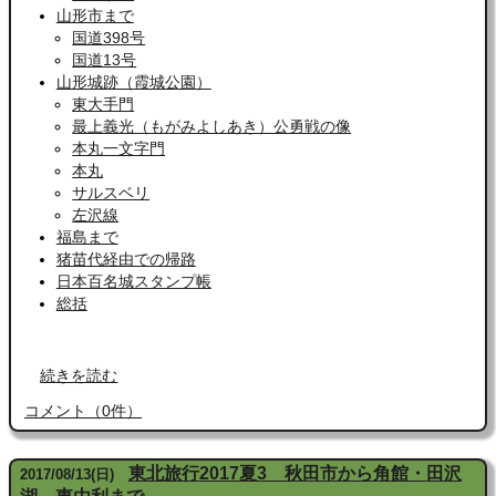
山形市まで
国道398号
国道13号
山形城跡（霞城公園）
東大手門
最上義光（もがみよしあき）公勇戦の像
本丸一文字門
本丸
サルスベリ
左沢線
福島まで
猪苗代経由での帰路
日本百名城スタンプ帳
総括
続きを読む
コメント
（
0
件）
東北旅行2017夏3 秋田市から角館・田沢
2017
/
08
/
13
(日)