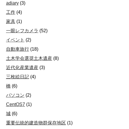
adiary
(
3
)
工作
(
4
)
家具
(
1
)
一眼レフカメラ
(
52
)
イベント
(
2
)
自動車旅行
(
18
)
土木学会選奨土木遺産
(
8
)
近代化産業遺産
(
3
)
三枚絵日記
(
4
)
橋
(
6
)
パソコン
(
2
)
CentOS7
(
1
)
城
(
6
)
重要伝統的建造物群保存地区
(
1
)