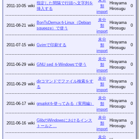
未分
指定した間隔で行頭へ文字列を
Hirayama
2011-10-05
wiki
0
類
挿入する
Hirosugu
import
未分
BonTsDemuxをLinux（Debian
Hirayama
2011-08-21
wiki
0
類
squeeze）で使う
Hirosugu
import
未分
Hirayama
2011-07-15
wiki
Gvimで印刷する
0
類
Hirosugu
import
未分
Hirayama
2011-06-29
wiki
GNU sed をWindowsで使う
0
類
Hirosugu
import
未分
dirコマンドでファイル検索をす
Hirayama
2011-06-29
wiki
0
類
る
Hirosugu
import
未分
Hirayama
2011-06-17
wiki
gnuplotを使ってみる（実用編）
0
類
Hirosugu
import
未分
GlibのWindowsにおけるインス
Hirayama
2011-06-16
wiki
0
類
トールと…
Hirosugu
import
未分