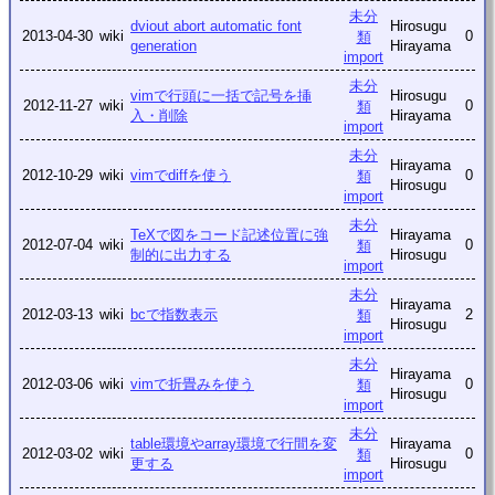
未分
dviout abort automatic font
Hirosugu
2013-04-30
wiki
0
類
generation
Hirayama
import
未分
vimで行頭に一括で記号を挿
Hirosugu
2012-11-27
wiki
0
類
入・削除
Hirayama
import
未分
Hirayama
2012-10-29
wiki
vimでdiffを使う
0
類
Hirosugu
import
未分
TeXで図をコード記述位置に強
Hirayama
2012-07-04
wiki
0
類
制的に出力する
Hirosugu
import
未分
Hirayama
2012-03-13
wiki
bcで指数表示
2
類
Hirosugu
import
未分
Hirayama
2012-03-06
wiki
vimで折畳みを使う
0
類
Hirosugu
import
未分
table環境やarray環境で行間を変
Hirayama
2012-03-02
wiki
0
類
更する
Hirosugu
import