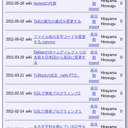
Hirayama
2011-05-18
wiki
textextの代替
0
類
Hirosugu
import
未分
Hirayama
2011-05-18
wiki
TeXの索引の書式を変更する
0
類
Hirosugu
import
未分
ファイル名の文字コードを変更
Hirayama
2011-05-02
wiki
0
類
する convmv
Hirosugu
import
未分
Debianのホームディレクトリの
Hirayama
2011-03-29
wiki
名前を日本語から英語に変更す
0
類
Hirosugu
る
import
未分
Hirayama
2011-03-21
wiki
TvRockの設定（with PT2）
0
類
Hirosugu
import
未分
Hirayama
2011-02-15
wiki
GSLで簡単プログラミング2
0
類
Hirosugu
import
未分
Hirayama
2011-02-14
wiki
GSLで簡単プログラミング１
0
類
Hirosugu
import
未分
ある文字列を囲んでいる記号を
Hirayama