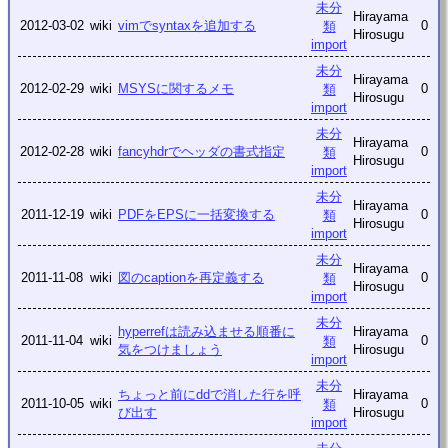
未分
Hirayama
2012-03-02
wiki
vimでsyntaxを追加する
0
類
Hirosugu
import
未分
Hirayama
2012-02-29
wiki
MSYSに関するメモ
0
類
Hirosugu
import
未分
Hirayama
2012-02-28
wiki
fancyhdrでヘッダの書式指定
0
類
Hirosugu
import
未分
Hirayama
2011-12-19
wiki
PDFをEPSに一括変換する
0
類
Hirosugu
import
未分
Hirayama
2011-11-08
wiki
図のcaptionを再定義する
0
類
Hirosugu
import
未分
hyperrefは読み込ませる順番に
Hirayama
2011-11-04
wiki
0
類
気をつけましょう
Hirosugu
import
未分
ちょっと前にddで消した行を呼
Hirayama
2011-10-05
wiki
0
類
び出す
Hirosugu
import