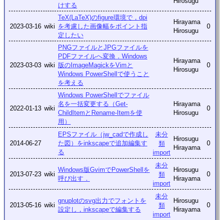
Hirosugu
けする
TeX(LaTeX)のfigure環境で，dpi
Hirayama
2023-03-16
wiki
を考慮した画像幅をポイント指
0
Hirosugu
定したい
PNGファイルとJPGファイルを
PDFファイルへ変換．Windows
Hirayama
2023-03-03
wiki
版のImageMagickをVimと
0
Hirosugu
Windows PowerShellで使うこと
を考える
Windows PowerShellでファイル
名を一括変更する（Get-
Hirayama
2022-01-13
wiki
0
ChildItemとRename-Itemを使
Hirosugu
用）
未分
EPSファイル（jw_cadで作成し
Hirosugu
2014-06-27
た図）をinkscapeで追加編集す
0
類
Hirayama
る
import
未分
Windows版GvimでPowerShellを
Hirosugu
2013-07-23
wiki
0
類
呼び出す．
Hirayama
import
未分
gnuplotのsvg出力でフォントを
Hirosugu
2013-05-16
wiki
0
類
設定し，inkscapeで編集する
Hirayama
import