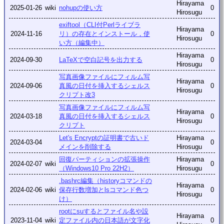
Hirayama
2025-01-26
wiki
nohupの使い方
0
Hirosugu
exiftool（CLI付Perlライブラ
Hirayama
2024-11-16
リ）の存在とインストール，使
0
Hirosugu
い方（編集中）
Hirayama
2024-09-30
LaTeXで空白記号を出力する
0
Hirosugu
写真画像ファイルにフィルム写
Hirayama
2024-09-06
真風の日付を挿入するシェルス
0
Hirosugu
クリプト改3
写真画像ファイルにフィルム写
Hirayama
2024-03-18
真風の日付を挿入するシェルス
0
Hirosugu
クリプト
Let's Encryptの証明書で古いド
Hirayama
2024-03-04
0
メインを削除する
Hirosugu
回復パーティションの拡張操作
Hirayama
2024-02-07
wiki
0
（Windows10 Pro 22H2）
Hirosugu
.bashrc編集（historyコマンドの
Hirayama
2024-02-06
wiki
保存行数増加とlsコマンド色つ
0
Hirosugu
け）
rootにsuするとファイル名や設
Hirayama
2023-11-04
wiki
定ファイル内の日本語が文字化
0