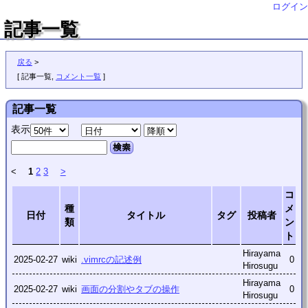
ログイン
記事一覧
戻る
>
[
記事一覧
,
コメント一覧
]
記事一覧
表示
検索
<
1
2
3
>
コ
種
メ
日付
タイトル
タグ
投稿者
類
ン
ト
Hirayama
2025-02-27
wiki
.vimrcの記述例
0
Hirosugu
Hirayama
2025-02-27
wiki
画面の分割やタブの操作
0
Hirosugu