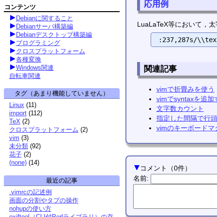
応用例
コンテンツ
Debianに関すること
LuaLaTeX等におい
Debianサーバ構築編
Debianデスクトップ構築編
プログラミング
クロスプラットフォーム
各種変換
Windows関連
関連記事
自転車関連
vimで折畳みを使う
タグ（あまり機能していません）
vimでsyntaxを追
Linux
(
11
)
文字数カウント
import
(
112
)
指定した間隔で行
TeX
(
2
)
vimのキーボードマ
クロスプラットフォーム
(
2
)
vim
(
3
)
未分類
(
92
)
花子
(
2
)
(none)
(
14
)
コメント
（
0
件）
名前
:
最近の記事
.vimrcの記述例
画面の分割やタブの操作
nohupの使い方
exiftool（CLI付Perlライブラリ）の存