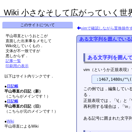
Wiki 小さなそして広がっていく世
このサイトについて
vimで確認しながら置換操作
平山尋直というおとこが
ある文字列を囲んでいる
直面した出来事をメモして
Wiki化していくもの．
文体が不一致ですが
悪しからず．
ある文字列を囲ん
記事一覧
印刷用の表示
vim（というか正規表現
以下はサイト内リンクです．
●
日記帳
この例では，編集している
平山尋直の日記（新）
る．
（こちらがメインです！）
正規表現では，「\(」と
●
日記帳
平山尋直の日記（旧）
再利用する場合は，「\n」
（こちらが元のメインです！）
ある記号に囲まれた文字
●
Wiki
平山尋直によるWiki