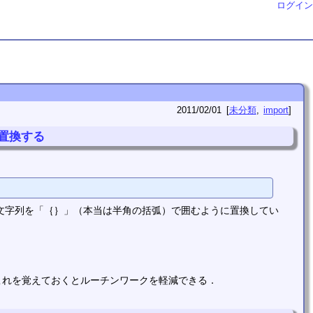
ログイン
2011/02/01
未分類
import
置換する
れた文字列を「｛｝」（本当は半角の括弧）で囲むように置換してい
これを覚えておくとルーチンワークを軽減できる．