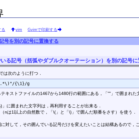
界
する
vim
Gvimで印刷する
記号を別の記号に置換する
でいる記号（括弧やダブルクオーテーション）を別の記号に
）では次のように打つ．
テキストファイルの1467から1480行の範囲にある，「""」で囲ま
「\)」に囲まれた文字列は，再利用することが出来る．
（nは1以上の自然数で，「\(」と「\)」で囲んだ順番をさす）を使う．
列に対して，その囲んでいる記号だけを変えたいことは結構あるので，