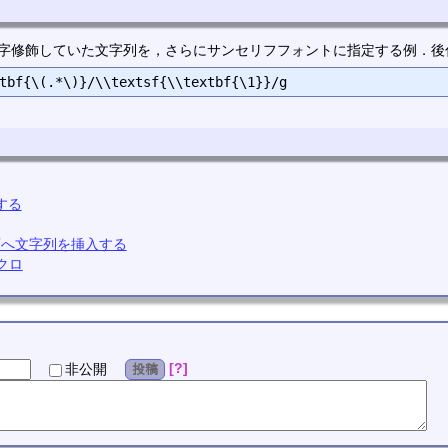
て，太字修飾していた文字列を，さらにサンセリフフォントに指定する例．
加する
頭へ文字列を挿入する
クロ
?
非公開
投稿