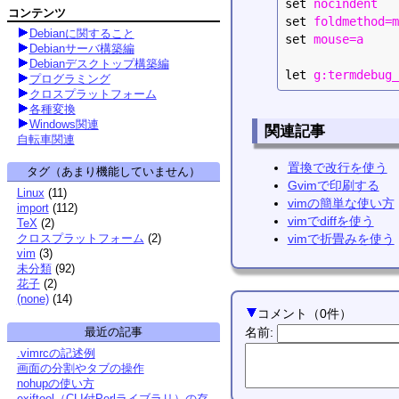
set
nocindent
コンテンツ
set
foldmethod=m
Debianに関すること
set
mouse=a
Debianサーバ構築編
Debianデスクトップ構築編
let
g:termdebug_
プログラミング
クロスプラットフォーム
各種変換
Windows関連
関連記事
自転車関連
置換で改行を使う
タグ（あまり機能していません）
Gvimで印刷する
Linux
(
11
)
vimの簡単な使い方
import
(
112
)
vimでdiffを使う
TeX
(
2
)
vimで折畳みを使う
クロスプラットフォーム
(
2
)
vim
(
3
)
未分類
(
92
)
花子
(
2
)
(none)
(
14
)
コメント
（
0
件）
最近の記事
名前
:
.vimrcの記述例
画面の分割やタブの操作
nohupの使い方
exiftool（CLI付Perlライブラリ）の存