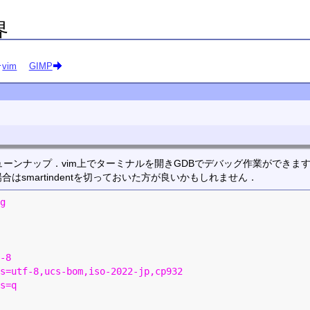
界
vim
GIMP
ューンナップ．vim上でターミナルを開きGDBでデバッグ作業ができま
はsmartindentを切っておいた方が良いかもしれません．
g
-8
s=utf-8,ucs-bom,iso-2022-jp,cp932
s=q