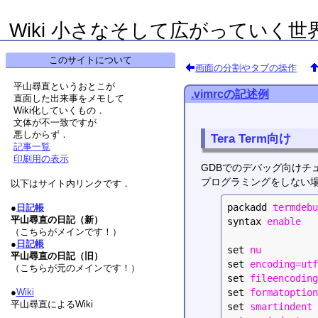
Wiki 小さなそして広がっていく世
このサイトについて
画面の分割やタブの操作
平山尋直というおとこが
.vimrcの記述例
直面した出来事をメモして
Wiki化していくもの．
文体が不一致ですが
悪しからず．
Tera Term向け
記事一覧
印刷用の表示
GDBでのデバッグ向けチ
プログラミングをしない場合
以下はサイト内リンクです．
packadd
termdebu
●
日記帳
平山尋直の日記（新）
syntax
enable
（こちらがメインです！）
●
日記帳
set
nu
平山尋直の日記（旧）
set
encoding=utf
（こちらが元のメインです！）
set
fileencoding
●
Wiki
set
formatoption
平山尋直によるWiki
set
smartindent