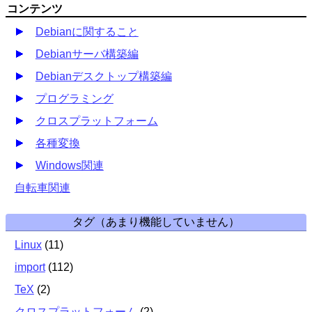
コンテンツ
Debianに関すること
Debianサーバ構築編
Debianデスクトップ構築編
プログラミング
クロスプラットフォーム
各種変換
Windows関連
自転車関連
タグ（あまり機能していません）
Linux
(
11
)
import
(
112
)
TeX
(
2
)
クロスプラットフォーム
(
2
)