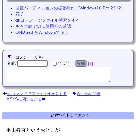
回復パーティションの拡張操作（Windows10 Pro 22H2）
花子
dirコマンドでファイル検索をする
キャラ絵でCPU使用率の確認
GNU sed をWindowsで使う
コメント
（
0
件）
名前
:
?
非公開
投稿
dirコマンドでファイル検索をする
Windows関連
MSYSに関するメモ
このサイトについて
平山尋直というおとこが