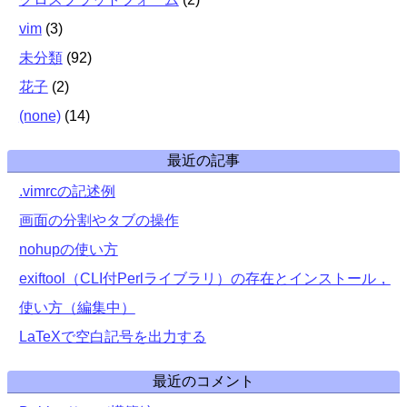
vim
(
3
)
未分類
(
92
)
花子
(
2
)
(none)
(
14
)
最近の記事
.vimrcの記述例
画面の分割やタブの操作
nohupの使い方
exiftool（CLI付Perlライブラリ）の存在とインストール，
使い方（編集中）
LaTeXで空白記号を出力する
最近のコメント