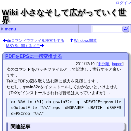
ログイン
Wiki 小さなそして広がっていく世
界
menu
最近の記事
最近のコメント
コンテンツ
タグ（あまり機能していません）
.vimrcの記述例
画面の分割やタブの操作
nohupの使い方
exiftool（CLI付Perlライブラリ）の存在とインストール
LaTeXで空白記号を出力する
Debianサーバ構築編 name
bcで指数表示 Hirayama Hirosugu
bcで指数表示 ゴミ情報
usermod ken2kent
adiaryでTeXを使う Hirayama Hirosugu
Debianに関すること
Debianサーバ構築編
Debianデスクトップ構築編
プログラミング
クロスプラットフォーム
各種変換
Windows関連
自転車関連
Linux (11)
import (112)
TeX (2)
クロスプラットフォーム (2)
vim (3)
未分類 (92)
花子 (2)
(none) (14)
常用するようなコマンド？
管理コマンド
シェルスクリプト
Wake-on-LANの使い方
manページをPDFファイルに変換するには？
仮想端末を一時的にロックする
Debianのホームディレクトリの名前を日本語から英語に
rootにsuするとファイル名や設定ファイル内の日本語が
.bashrc編集（historyコマンドの保存行数増加とlsコマ
adiary
Debianのインストール
sshの導入と使い方
apacheのディレクトリ一覧の文字コード指定
Nautilusの設定
Debian LennyでUSB Audioをデフォルトにする
Debian Lennyでの動画編集
Debian LennyでSE-200PCIをデフォルトにする
FirefoxをLennyにインストールする
Debianに自分でインストールしたFirefoxを更新する
GSLの使い方
totemのプラグインを自作？
Cのコンパイルについて
Borland C++ Compiler 5.5のインストールについて
GlibのWindowsにおけるインストールと…
vim
GIMP
TeX
scilab
inkscape
mplayer
gnuplot
bcで指数表示
flvファイルから音声抽出
文字コードの変換（nkfを利用して）
mp4ファイルから音声抽出
jpgをepsに変換する
ファイル名の文字コードを変更する convmv
BonTsDemuxをLinux（Debian squeeze）で使う
PNGファイルとJPGファイルをPDFファイルへ変換．Windows
Windows PowerShellでファイル名を一括変更する（Get-C
回復パーティションの拡張操作（Windows10 Pro 22H2
GNU sed をWindowsで使う
robocopyでファイルサーバにバックアップ
花子
OSの再インストール編
Excelのマクロ
Windowsのコマンドプロンプトでファイル検索
キャラ絵でCPU使用率の確認
TvRockの設定（with PT2）
dirコマンドでファイル検索をする
PDFをEPSに一括変換する
MSYSに関するメモ
Linuxの各種圧縮・展開コマンド
履歴検索いろいろ 端末でCtrl＋rとたたいた後に
nohupの使い方
usermod
rsync
analog
crontab
sysv-rc-conf
find
ハードディスクの温度をDebian上で確認する（hddtem
cpufreqによるクロック周波数制御
時間制御 cronとat
画像変換
lameでフォルダ内のwavファイルを一括変換する
adiaryの導入
adiaryでTeXを使う
adiaryで記事を検索する
画像・各種ファイルのUP
adiaryの画像アップロードについての設定等
Avidemuxのメモ
GSLで簡単プログラミング１
GSLで簡単プログラミング2
置換で改行を使う
文字数カウント
vimの簡単な使い方
vimの設定
vimのキーボードマクロ
置換で使用する正規表現の例
vimで確認しながら置換操作する
ある文字列を囲んでいる記号を別の記号に置換する
Gvimで印刷する
指定した間隔で行頭へ文字列を挿入する
ちょっと前にddで消した行を呼び出す
vimでsyntaxを追加する
vimで折畳みを使う
vimでdiffを使う
vimで行頭に一括で記号を挿入・削除
Windows版GvimでPowerShellを呼び出す．
画面の分割やタブの操作
.vimrcの記述例
dvioutのEPS表示設定
dvipdfmx(Debian)のエラー解決
TeX環境の構築
TeXの索引の書式を変更する
hyperrefは読み込ませる順番に気をつけましょう
図のcaptionを再定義する
fancyhdrでヘッダの書式指定
table環境やarray環境で行間を変更する
TeXで図をコード記述位置に強制的に出力する
dviout abort automatic font generation
TeX(LaTeX)のfigure環境で，dpiを考慮した画像幅
簡単な使い方
数式をラベルに挿入
inkscapeで数式
textextの代替
gnuplotのsvg出力でフォントを設定し，inkscapeで
mplayerのプレイリスト
gnuplotを使ってみる（実用編）
dirコマンドでファイル検索をする
Windows関連
MSYSに関するメモ
PDFをEPSに一括変換する
2011/12/19
未分類
import
次のコマンドをバッチファイルとして記述し，実行すると良い
です．
TeXにPDFの図を取り込む際に威力を発揮します．
ただし，gswin32cをインストールしておかないといけません
（TeXがインストールされれば普通は入っていますが）．
for %%A in (%1) do gswin32c -q -sDEVICE=epswrite 
-sOutputFile="%%A".eps -dNOPAUSE -dBATCH -dSAFER 
関連記事