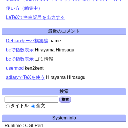
使い方（編集中）
LaTeXで空白記号を出力する
最近のコメント
Debianサーバ構築編
name
bcで指数表示
Hirayama Hirosugu
bcで指数表示
ゴミ情報
usermod
ken2kent
adiaryでTeXを使う
Hirayama Hirosugu
検索
検索
タイトル
全文
System info
Runtime : CGI-Perl