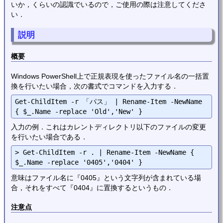
いか，くらいの認識でいるので，ご使用の際は注意してくださ
い．
説明
概要
Windows PowerShell上で正規表現を使ったファイル名の一括置
換を行いたい場合，次の書式でコマンドを入力する．
Get-ChildItem -r 「パス」 | Rename-Item -NewName 
入力の例．これはカレントディレクトリ以下のファイルの変更
を行いたい場合である．
> Get-ChildItem -r . | Rename-Item -NewName { 
意味はファイル名に『0405』という文字列が含まれている場
合，それをすべて『0404』に置換するというもの．
注意点