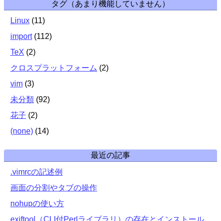
タグ（あまり機能していません）
Linux
(
11
)
import
(
112
)
TeX
(
2
)
クロスプラットフォーム
(
2
)
vim
(
3
)
未分類
(
92
)
花子
(
2
)
(none)
(
14
)
最近の記事
.vimrcの記述例
画面の分割やタブの操作
nohupの使い方
exiftool（CLI付Perlライブラリ）の存在とインストール，