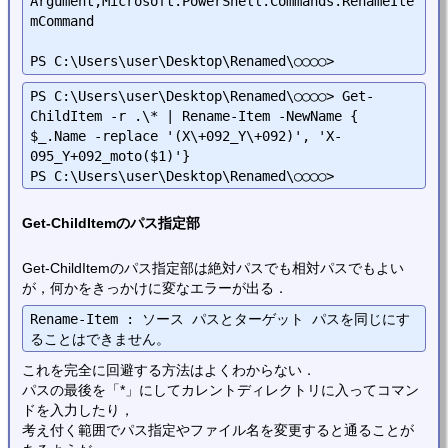
Argument,Microsoft.PowerShell.Commands.RenameIte
mCommand

PS C:\Users\user\Desktop\Renamed\○○○○> Get-
ChildItem -r .\* | Rename-Item -NewName { 
$_.Name -replace '(X\+092_Y\+092)', 'X-
095_Y+092_moto($1)'}

Get-ChildItemのパス指定部
Get-ChildItemのパス指定部は絶対パスでも相対パスでもよい
が，何かをきっかけに変なエラーが出る．
Rename-Item : ソース パスとターゲット パスを同じにす
これを完全に回避する方法はよくわからない．
パスの最後を「*」にしてカレントディレクトリに入ってコマン
ドを入力したり，
考え付く範囲でパス指定やファイル名を変更すると通ることが