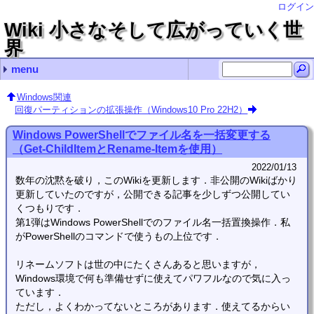
ログイン
Wiki 小さなそして広がっていく世
界
menu
最近の記事
最近のコメント
コンテンツ
タグ（あまり機能していません）
.vimrcの記述例
画面の分割やタブの操作
nohupの使い方
exiftool（CLI付Perlライブラリ）の存在とインストール
LaTeXで空白記号を出力する
Debianサーバ構築編 name
bcで指数表示 Hirayama Hirosugu
bcで指数表示 ゴミ情報
usermod ken2kent
adiaryでTeXを使う Hirayama Hirosugu
Debianに関すること
Debianサーバ構築編
Debianデスクトップ構築編
プログラミング
クロスプラットフォーム
各種変換
Windows関連
自転車関連
Linux (11)
import (112)
TeX (2)
クロスプラットフォーム (2)
vim (3)
未分類 (92)
花子 (2)
(none) (14)
常用するようなコマンド？
管理コマンド
シェルスクリプト
Wake-on-LANの使い方
manページをPDFファイルに変換するには？
仮想端末を一時的にロックする
Debianのホームディレクトリの名前を日本語から英語に
rootにsuするとファイル名や設定ファイル内の日本語が
.bashrc編集（historyコマンドの保存行数増加とlsコマ
adiary
Debianのインストール
sshの導入と使い方
apacheのディレクトリ一覧の文字コード指定
Nautilusの設定
Debian LennyでUSB Audioをデフォルトにする
Debian Lennyでの動画編集
Debian LennyでSE-200PCIをデフォルトにする
FirefoxをLennyにインストールする
Debianに自分でインストールしたFirefoxを更新する
GSLの使い方
totemのプラグインを自作？
Cのコンパイルについて
Borland C++ Compiler 5.5のインストールについて
GlibのWindowsにおけるインストールと…
vim
GIMP
TeX
scilab
inkscape
mplayer
gnuplot
bcで指数表示
flvファイルから音声抽出
文字コードの変換（nkfを利用して）
mp4ファイルから音声抽出
jpgをepsに変換する
ファイル名の文字コードを変更する convmv
BonTsDemuxをLinux（Debian squeeze）で使う
PNGファイルとJPGファイルをPDFファイルへ変換．Windows
Windows PowerShellでファイル名を一括変更する（Get-C
回復パーティションの拡張操作（Windows10 Pro 22H2
GNU sed をWindowsで使う
robocopyでファイルサーバにバックアップ
花子
OSの再インストール編
Excelのマクロ
Windowsのコマンドプロンプトでファイル検索
キャラ絵でCPU使用率の確認
TvRockの設定（with PT2）
dirコマンドでファイル検索をする
PDFをEPSに一括変換する
MSYSに関するメモ
Linuxの各種圧縮・展開コマンド
履歴検索いろいろ 端末でCtrl＋rとたたいた後に
nohupの使い方
usermod
rsync
analog
crontab
sysv-rc-conf
find
ハードディスクの温度をDebian上で確認する（hddtem
cpufreqによるクロック周波数制御
時間制御 cronとat
画像変換
lameでフォルダ内のwavファイルを一括変換する
adiaryの導入
adiaryでTeXを使う
adiaryで記事を検索する
画像・各種ファイルのUP
adiaryの画像アップロードについての設定等
Avidemuxのメモ
GSLで簡単プログラミング１
GSLで簡単プログラミング2
置換で改行を使う
文字数カウント
vimの簡単な使い方
vimの設定
vimのキーボードマクロ
置換で使用する正規表現の例
vimで確認しながら置換操作する
ある文字列を囲んでいる記号を別の記号に置換する
Gvimで印刷する
指定した間隔で行頭へ文字列を挿入する
ちょっと前にddで消した行を呼び出す
vimでsyntaxを追加する
vimで折畳みを使う
vimでdiffを使う
vimで行頭に一括で記号を挿入・削除
Windows版GvimでPowerShellを呼び出す．
画面の分割やタブの操作
.vimrcの記述例
dvioutのEPS表示設定
dvipdfmx(Debian)のエラー解決
TeX環境の構築
TeXの索引の書式を変更する
hyperrefは読み込ませる順番に気をつけましょう
図のcaptionを再定義する
fancyhdrでヘッダの書式指定
table環境やarray環境で行間を変更する
TeXで図をコード記述位置に強制的に出力する
dviout abort automatic font generation
TeX(LaTeX)のfigure環境で，dpiを考慮した画像幅
簡単な使い方
数式をラベルに挿入
inkscapeで数式
textextの代替
gnuplotのsvg出力でフォントを設定し，inkscapeで
mplayerのプレイリスト
gnuplotを使ってみる（実用編）
Windows関連
回復パーティションの拡張操作（Windows10 Pro 22H2）
Windows PowerShellでファイル名を一括変更する
（Get-ChildItemとRename-Itemを使用）
2022/01/13
数年の沈黙を破り，このWikiを更新します．非公開のWikiばかり
更新していたのですが，公開できる記事を少しずつ公開してい
くつもりです．
第1弾はWindows PowerShellでのファイル名一括置換操作．私
がPowerShellのコマンドで使うもの上位です．
リネームソフトは世の中にたくさんあると思いますが，
Windows環境で何も準備せずに使えてパワフルなので気に入っ
ています．
ただし，よくわかってないところがあります．使えてるからい