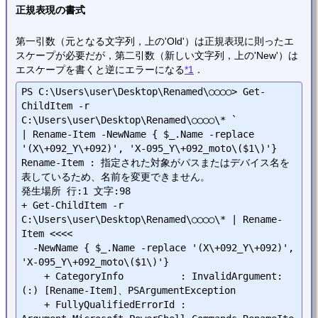
正規表現の書式
第一引数（元となる文字列，上の'Old'）は正規表現に則ったエ
スケープが必要だが，第二引数（新しい文字列，上の'New'）は
エスケープを書くと逆にエラーになる
*1
．
PS C:\Users\user\Desktop\Renamed\○○○○> Get-
ChildItem -r 
C:\Users\user\Desktop\Renamed\○○○○\* `

| Rename-Item -NewName { $_.Name -replace 
'(X\+092_Y\+092)', 'X-095_Y\+092_moto\($1\)'}

Rename-Item : 指定された対象がパスまたはデバイス名を
表しているため、名前を変更できません。

発生場所 行:1 文字:98

+ Get-ChildItem -r 
C:\Users\user\Desktop\Renamed\○○○○\* | Rename-
Item <<<<

  -NewName { $_.Name -replace '(X\+092_Y\+092)', 
'X-095_Y\+092_moto\($1\)'}

    + CategoryInfo          : InvalidArgument: 
(:) [Rename-Item]、PSArgumentException

    + FullyQualifiedErrorId : 