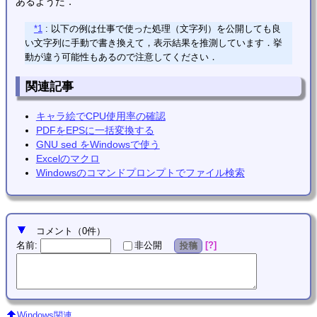
あるようだ．
*1
: 以下の例は仕事で使った処理（文字列）を公開しても良
い文字列に手動で書き換えて，表示結果を推測しています．挙
動が違う可能性もあるので注意してください．
関連記事
キャラ絵でCPU使用率の確認
PDFをEPSに一括変換する
GNU sed をWindowsで使う
Excelのマクロ
Windowsのコマンドプロンプトでファイル検索
コメント
（
0
件）
名前
:
?
非公開
投稿
Windows関連