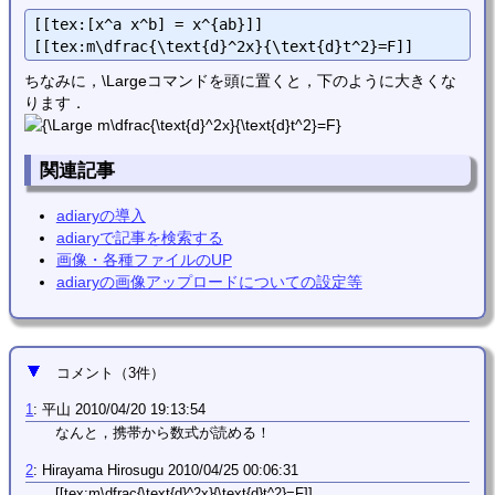
[[tex:[x^a x^b] = x^{ab}]]

ちなみに，\Largeコマンドを頭に置くと，下のように大きくな
ります．
関連記事
adiaryの導入
adiaryで記事を検索する
画像・各種ファイルのUP
adiaryの画像アップロードについての設定等
コメント
（
3
件）
1
:
平山
2010/04/20 19:13:54
なんと，携帯から数式が読める！
2
:
Hirayama Hirosugu
2010/04/25 00:06:31
[[tex:m\dfrac{\text{d}^2x}{\text{d}t^2}=F]]