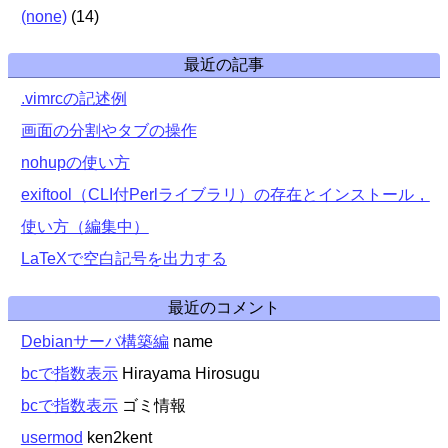
(none)
(
14
)
最近の記事
.vimrcの記述例
画面の分割やタブの操作
nohupの使い方
exiftool（CLI付Perlライブラリ）の存在とインストール，
使い方（編集中）
LaTeXで空白記号を出力する
最近のコメント
Debianサーバ構築編
name
bcで指数表示
Hirayama Hirosugu
bcで指数表示
ゴミ情報
usermod
ken2kent