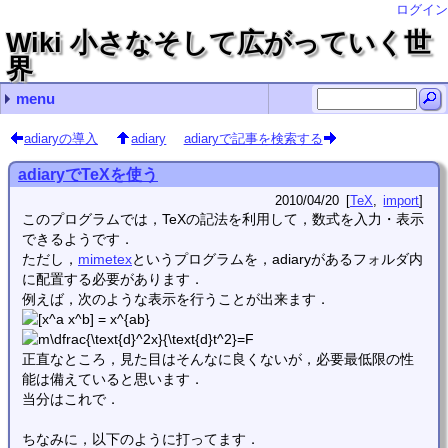
ログイン
Wiki 小さなそして広がっていく世
界
menu
最近の記事
最近のコメント
コンテンツ
タグ（あまり機能していません）
.vimrcの記述例
画面の分割やタブの操作
nohupの使い方
exiftool（CLI付Perlライブラリ）の存在とインストール
LaTeXで空白記号を出力する
Debianサーバ構築編 name
bcで指数表示 Hirayama Hirosugu
bcで指数表示 ゴミ情報
usermod ken2kent
adiaryでTeXを使う Hirayama Hirosugu
Debianに関すること
Debianサーバ構築編
Debianデスクトップ構築編
プログラミング
クロスプラットフォーム
各種変換
Windows関連
自転車関連
Linux (11)
import (112)
TeX (2)
クロスプラットフォーム (2)
vim (3)
未分類 (92)
花子 (2)
(none) (14)
常用するようなコマンド？
管理コマンド
シェルスクリプト
Wake-on-LANの使い方
manページをPDFファイルに変換するには？
仮想端末を一時的にロックする
Debianのホームディレクトリの名前を日本語から英語に
rootにsuするとファイル名や設定ファイル内の日本語が
.bashrc編集（historyコマンドの保存行数増加とlsコマ
adiary
Debianのインストール
sshの導入と使い方
apacheのディレクトリ一覧の文字コード指定
Nautilusの設定
Debian LennyでUSB Audioをデフォルトにする
Debian Lennyでの動画編集
Debian LennyでSE-200PCIをデフォルトにする
FirefoxをLennyにインストールする
Debianに自分でインストールしたFirefoxを更新する
GSLの使い方
totemのプラグインを自作？
Cのコンパイルについて
Borland C++ Compiler 5.5のインストールについて
GlibのWindowsにおけるインストールと…
vim
GIMP
TeX
scilab
inkscape
mplayer
gnuplot
bcで指数表示
flvファイルから音声抽出
文字コードの変換（nkfを利用して）
mp4ファイルから音声抽出
jpgをepsに変換する
ファイル名の文字コードを変更する convmv
BonTsDemuxをLinux（Debian squeeze）で使う
PNGファイルとJPGファイルをPDFファイルへ変換．Windows
Windows PowerShellでファイル名を一括変更する（Get-C
回復パーティションの拡張操作（Windows10 Pro 22H2
GNU sed をWindowsで使う
robocopyでファイルサーバにバックアップ
花子
OSの再インストール編
Excelのマクロ
Windowsのコマンドプロンプトでファイル検索
キャラ絵でCPU使用率の確認
TvRockの設定（with PT2）
dirコマンドでファイル検索をする
PDFをEPSに一括変換する
MSYSに関するメモ
Linuxの各種圧縮・展開コマンド
履歴検索いろいろ 端末でCtrl＋rとたたいた後に
nohupの使い方
usermod
rsync
analog
crontab
sysv-rc-conf
find
ハードディスクの温度をDebian上で確認する（hddtem
cpufreqによるクロック周波数制御
時間制御 cronとat
画像変換
lameでフォルダ内のwavファイルを一括変換する
adiaryの導入
adiaryでTeXを使う
adiaryで記事を検索する
画像・各種ファイルのUP
adiaryの画像アップロードについての設定等
Avidemuxのメモ
GSLで簡単プログラミング１
GSLで簡単プログラミング2
置換で改行を使う
文字数カウント
vimの簡単な使い方
vimの設定
vimのキーボードマクロ
置換で使用する正規表現の例
vimで確認しながら置換操作する
ある文字列を囲んでいる記号を別の記号に置換する
Gvimで印刷する
指定した間隔で行頭へ文字列を挿入する
ちょっと前にddで消した行を呼び出す
vimでsyntaxを追加する
vimで折畳みを使う
vimでdiffを使う
vimで行頭に一括で記号を挿入・削除
Windows版GvimでPowerShellを呼び出す．
画面の分割やタブの操作
.vimrcの記述例
dvioutのEPS表示設定
dvipdfmx(Debian)のエラー解決
TeX環境の構築
TeXの索引の書式を変更する
hyperrefは読み込ませる順番に気をつけましょう
図のcaptionを再定義する
fancyhdrでヘッダの書式指定
table環境やarray環境で行間を変更する
TeXで図をコード記述位置に強制的に出力する
dviout abort automatic font generation
TeX(LaTeX)のfigure環境で，dpiを考慮した画像幅
簡単な使い方
数式をラベルに挿入
inkscapeで数式
textextの代替
gnuplotのsvg出力でフォントを設定し，inkscapeで
mplayerのプレイリスト
gnuplotを使ってみる（実用編）
adiaryの導入
adiary
adiaryで記事を検索する
adiaryでTeXを使う
2010/04/20
TeX
import
このプログラムでは，TeXの記法を利用して，数式を入力・表示
できるようです．
ただし，
mimetex
というプログラムを，adiaryがあるフォルダ内
に配置する必要があります．
例えば，次のような表示を行うことが出来ます．
正直なところ，見た目はそんなに良くないが，必要最低限の性
能は備えていると思います．
当分はこれで．
ちなみに，以下のように打ってます．