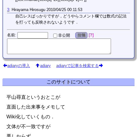
3
:
Hirayama Hirosugu
2010/04/25 00:11:53
自己レスばっかりですが，どうやらコメント欄では数式の記法
を打っても反映されないようです．
名前
:
?
非公開
投稿
adiaryの導入
adiary
adiaryで記事を検索する
このサイトについて
平山尋直というおとこが
直面した出来事をメモして
Wiki化していくもの．
文体が不一致ですが
悪しからず．