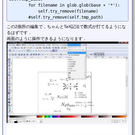
        for filename in glob.glob(base + '*'):

            self.try_remove(filename)

この2個所の編集で，ちゃんとTeX記法で数式が打てるようにな
るはずです．
画面のように操作できるようになります．