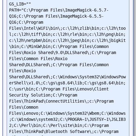
GS_LIB=""

PATH="C:\Program Files\ImageMagick-6.5.7-
Q16;C:\Program Files\ImageMagick-6.5.5-
Q16;C:\Program 
Files\Intel\WiFi\bin\;c:\l2h\zlib\bin;c:\l2h\too
l;c:\l2h\tiff\bin;c:\l2h\rle\bin;c:\l2h\png\bin;
c:\l2h\netpbm\bin;c:\l2h\jpeg\bin;c:\l2h\jbigkit
\bin;C:\MinGW\bin;C:\Program Files\Common 
Files\Roxio Shared\9.0\DLLShared\;C:\Program 
Files\Common Files\Roxio 
Shared\DLLShared\;C:\Program Files\Common 
Files\Roxio 
Shared\DLLShared\;C:\Windows\System32\WindowsPow
erShell\v1.0\;C:\gs\gs8.64\lib;C:\gs\gs8.64\bin;
C:\usr\bin;C:\Program Files\Lenovo\Client 
Security Solution;C:\Program 
Files\ThinkPad\ConnectUtilities\;c:\Program 
Files\Common 
Files\Lenovo;C:\Windows\System32\Wbem;C:\Windows
;C:\Windows\system32;C:\PROGRA~1\JUSTSY~1\JSLIB3
2;C:\Perl\bin;C:\Perl\site\bin;C:\Program 
Files\ThinkPad\Bluetooth Software\;c:\Program 