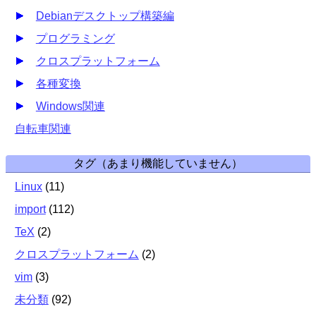
Debianデスクトップ構築編
プログラミング
クロスプラットフォーム
各種変換
Windows関連
自転車関連
タグ（あまり機能していません）
Linux
(
11
)
import
(
112
)
TeX
(
2
)
クロスプラットフォーム
(
2
)
vim
(
3
)
未分類
(
92
)