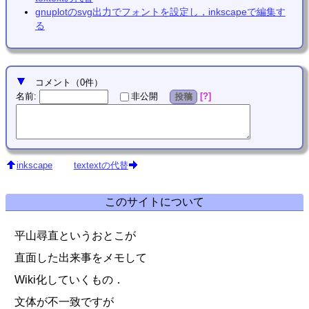
gnuplotのsvg出力でフォントを設定し，inkscapeで編集す
る
コメント
（
0
件）
名前
:
?
非公開
投稿
inkscape
textextの代替
このサイトについて
平山尋直というおとこが
直面した出来事をメモして
Wiki化していくもの．
文体が不一致ですが