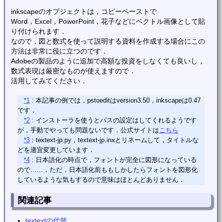
inkscapeのオブジェクトは，コピーペーストで
Word，Excel，PowerPoint，花子などにベクトル画像として貼
り付けられます．
なので，図と数式を使って説明する資料を作成する場合にこの
方法は非常に役に立つのです．
Adobeの製品のように追加で高額な投資をしなくても良いし，
数式表現は厳密なものが使えますので．
活用してみてください．
*1
: 本記事の例では，pstoeditはversion3.50，inkscapeは0.47
です．
*2
: インストーラを使うとパスの設定はしてくれるようです
が，手動でやっても問題ないです．公式サイトは
こちら
*3
: textext-jp.py，textext-jp.inxとリネームして，タイトルな
どを適宜変更しています．
*4
: 日本語化の時点で，フォントが完全に図形になっている
ので……．ただ，日本語化前ももしかしたらフォントを図形化
しているような気もするので意味はほとんどありません．
関連記事
textextの代替