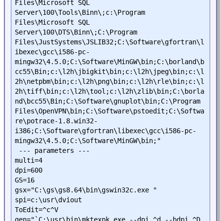
Files\Microsoft SQL 
Server\100\Tools\Binn\;c:\Program 
Files\Microsoft SQL 
Server\100\DTS\Binn\;C:\Program 
Files\JustSystems\JSLIB32;C:\Software\gfortran\l
ibexec\gcc\i586-pc-
mingw32\4.5.0;C:\Software\MinGW\bin;C:\borland\b
cc55\Bin;c:\l2h\jbigkit\bin;c:\l2h\jpeg\bin;c:\l
2h\netpbm\bin;c:\l2h\png\bin;c:\l2h\rle\bin;c:\l
2h\tiff\bin;c:\l2h\tool;c:\l2h\zlib\bin;C:\borla
nd\bcc55\Bin;C:\Software\gnuplot\bin;C:\Program 
Files\OpenVPN\bin;C:\Software\pstoedit;C:\Softwa
re\potrace-1.8.win32-
i386;C:\Software\gfortran\libexec\gcc\i586-pc-
mingw32\4.5.0;C:\Software\MinGW\bin;"

 --- parameters ---

multi=4

dpi=600

GS=16

gsx="C:\gs\gs8.64\bin\gswin32c.exe "

spi=c:\usr\dviout

ToEdit=^c^V

gen="`C:\usr\bin\mktexpk.exe --dpi ^d --bdpi ^D 