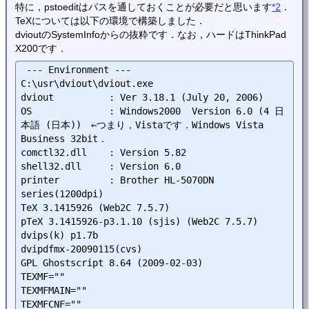
特に，pstoeditはパスを通しておくことが必要だと思います
*2
．
TeXについては以下の環境で構築しました．
dvioutのSystemInfoからの抜粋です．なお，ハードはThinkPad
X200です．
 --- Environment ---

C:\usr\dviout\dviout.exe

dviout          : Ver 3.18.1 (July 20, 2006)

OS              : Windows2000  Version 6.0 (4 日
本語 (日本))　←つまり，Vistaです．Windows Vista 
Business 32bit．

comctl32.dll    : Version 5.82

shell32.dll     : Version 6.0

printer         : Brother HL-5070DN 
series(1200dpi)

TeX 3.1415926 (Web2C 7.5.7)

pTeX 3.1415926-p3.1.10 (sjis) (Web2C 7.5.7)

dvips(k) p1.7b 

dvipdfmx-20090115(cvs) 

GPL Ghostscript 8.64 (2009-02-03)

TEXMF=""

TEXMFMAIN=""

TEXMFCNF=""
