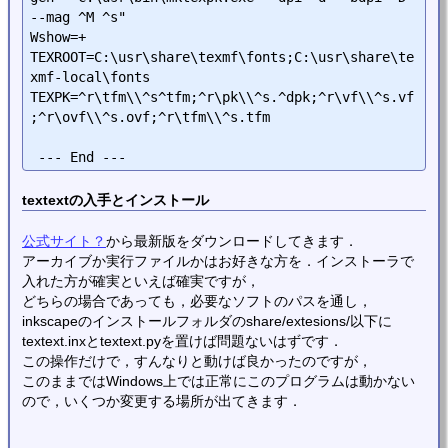
--mag ^M ^s"

Wshow=+

TEXROOT=C:\usr\share\texmf\fonts;C:\usr\share\te
xmf-local\fonts

TEXPK=^r\tfm\\^s^tfm;^r\pk\\^s.^dpk;^r\vf\\^s.vf
;^r\ovf\\^s.ovf;^r\tfm\\^s.tfm

textextの入手とインストール
公式サイト？
から最新版をダウンロードしてきます．
アーカイブか実行ファイルかはお好きな方を．インストーラで
入れた方が確実といえば確実ですが，
どちらの場合であっても，必要なソフトのパスを通し，
inkscapeのインストールフォルダのshare/extesions/以下に
textext.inxとtextext.pyを置けば問題ないはずです．
この操作だけで，すんなりと動けば良かったのですが，
このままではWindows上では正常にこのプログラムは動かない
ので，いくつか変更する場所が出てきます．