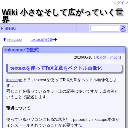
ログイン
Wiki 小さなそして広がっていく世
界
menu
最近の記事
最近のコメント
コンテンツ
タグ（あまり機能していません）
.vimrcの記述例
画面の分割やタブの操作
nohupの使い方
exiftool（CLI付Perlライブラリ）の存在とインストール
LaTeXで空白記号を出力する
Debianサーバ構築編 name
bcで指数表示 Hirayama Hirosugu
bcで指数表示 ゴミ情報
usermod ken2kent
adiaryでTeXを使う Hirayama Hirosugu
Debianに関すること
Debianサーバ構築編
Debianデスクトップ構築編
プログラミング
クロスプラットフォーム
各種変換
Windows関連
自転車関連
Linux (11)
import (112)
TeX (2)
クロスプラットフォーム (2)
vim (3)
未分類 (92)
花子 (2)
(none) (14)
常用するようなコマンド？
管理コマンド
シェルスクリプト
Wake-on-LANの使い方
manページをPDFファイルに変換するには？
仮想端末を一時的にロックする
Debianのホームディレクトリの名前を日本語から英語に
rootにsuするとファイル名や設定ファイル内の日本語が
.bashrc編集（historyコマンドの保存行数増加とlsコマ
adiary
Debianのインストール
sshの導入と使い方
apacheのディレクトリ一覧の文字コード指定
Nautilusの設定
Debian LennyでUSB Audioをデフォルトにする
Debian Lennyでの動画編集
Debian LennyでSE-200PCIをデフォルトにする
FirefoxをLennyにインストールする
Debianに自分でインストールしたFirefoxを更新する
GSLの使い方
totemのプラグインを自作？
Cのコンパイルについて
Borland C++ Compiler 5.5のインストールについて
GlibのWindowsにおけるインストールと…
vim
GIMP
TeX
scilab
inkscape
mplayer
gnuplot
bcで指数表示
flvファイルから音声抽出
文字コードの変換（nkfを利用して）
mp4ファイルから音声抽出
jpgをepsに変換する
ファイル名の文字コードを変更する convmv
BonTsDemuxをLinux（Debian squeeze）で使う
PNGファイルとJPGファイルをPDFファイルへ変換．Windows
Windows PowerShellでファイル名を一括変更する（Get-C
回復パーティションの拡張操作（Windows10 Pro 22H2
GNU sed をWindowsで使う
robocopyでファイルサーバにバックアップ
花子
OSの再インストール編
Excelのマクロ
Windowsのコマンドプロンプトでファイル検索
キャラ絵でCPU使用率の確認
TvRockの設定（with PT2）
dirコマンドでファイル検索をする
PDFをEPSに一括変換する
MSYSに関するメモ
Linuxの各種圧縮・展開コマンド
履歴検索いろいろ 端末でCtrl＋rとたたいた後に
nohupの使い方
usermod
rsync
analog
crontab
sysv-rc-conf
find
ハードディスクの温度をDebian上で確認する（hddtem
cpufreqによるクロック周波数制御
時間制御 cronとat
画像変換
lameでフォルダ内のwavファイルを一括変換する
adiaryの導入
adiaryでTeXを使う
adiaryで記事を検索する
画像・各種ファイルのUP
adiaryの画像アップロードについての設定等
Avidemuxのメモ
GSLで簡単プログラミング１
GSLで簡単プログラミング2
置換で改行を使う
文字数カウント
vimの簡単な使い方
vimの設定
vimのキーボードマクロ
置換で使用する正規表現の例
vimで確認しながら置換操作する
ある文字列を囲んでいる記号を別の記号に置換する
Gvimで印刷する
指定した間隔で行頭へ文字列を挿入する
ちょっと前にddで消した行を呼び出す
vimでsyntaxを追加する
vimで折畳みを使う
vimでdiffを使う
vimで行頭に一括で記号を挿入・削除
Windows版GvimでPowerShellを呼び出す．
画面の分割やタブの操作
.vimrcの記述例
dvioutのEPS表示設定
dvipdfmx(Debian)のエラー解決
TeX環境の構築
TeXの索引の書式を変更する
hyperrefは読み込ませる順番に気をつけましょう
図のcaptionを再定義する
fancyhdrでヘッダの書式指定
table環境やarray環境で行間を変更する
TeXで図をコード記述位置に強制的に出力する
dviout abort automatic font generation
TeX(LaTeX)のfigure環境で，dpiを考慮した画像幅
簡単な使い方
数式をラベルに挿入
inkscapeで数式
textextの代替
gnuplotのsvg出力でフォントを設定し，inkscapeで
mplayerのプレイリスト
gnuplotを使ってみる（実用編）
inkscape
textextの代替
inkscapeで数式
2010/06/16
未分類
import
textextを使ってTeX文章をベクトル画像化
inkscape
上で，textextを使ってTeX文章をベクトル画像化しま
す．
同じことを扱っているネット上の記事は多いですが，成功例と
いうことで記述します．
環境について
使っているパソコンにTeXの環境と，pstoedit，inkscape本体が
インストールされていることが必要です
*1
．