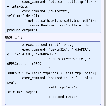
        exec_command(['platex', self.tmp('tex')] 
+ latexOpts)

	exec_command(['dvipdfmx', 
self.tmp('dvi')])

	if not os.path.exists(self.tmp('pdf')):

            raise RuntimeError("pdflatex didn't 
850行目付近
        # Exec pstoedit: pdf -> svg

	exec_command(['gswin32c', '-dSAFER', '-
q', '-dBATCH', '-dNOPAUSE',

	              '-sDEVICE=epswrite', '-
dEPSCrop', '-r9600',

	              '-
sOutputFile='+self.tmp('eps'), self.tmp('pdf')])

	exec_command(['pstoedit', '-f', 'plot-
svg',

	              self.tmp('eps'), 
self.tmp('svg')]

	              + pstoeditOpts)
