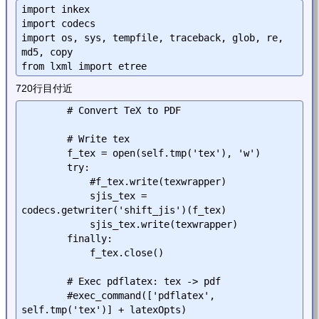
import inkex

import codecs

import os, sys, tempfile, traceback, glob, re, 
md5, copy

720行目付近
        # Convert TeX to PDF

        # Write tex

        f_tex = open(self.tmp('tex'), 'w')

        try:

            #f_tex.write(texwrapper)

	    sjis_tex = 
codecs.getwriter('shift_jis')(f_tex)

	    sjis_tex.write(texwrapper)

        finally:

            f_tex.close()

        # Exec pdflatex: tex -> pdf

        #exec_command(['pdflatex', 
self.tmp('tex')] + latexOpts)
