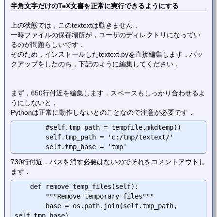
半角文字だけのTeX文書を正常に実行できるようにする
上の状態では，このtextextは動きません．
一時ファイルの保存場所が，ユーザのディレクトリになってい
るのが問題らしいです．
そのため，インストールしたtextext.pyを直接編集します．バッ
クアップをしたのち，下記のように編集してください．
まず，650行付近を編集します．スペースもしっかり合わせるよ
うにしないと，
Pythonは正常に動作しないとのことなので注意が必要です．
        #self.tmp_path = tempfile.mkdtemp()

        self.tmp_path = 'c:/tmp/textext/'

730行付近．パスを消す必要はないのでそれをコメントアウトし
ます．
    def remove_temp_files(self):

        """Remove temporary files"""

        base = os.path.join(self.tmp_path, 
self.tmp_base)
