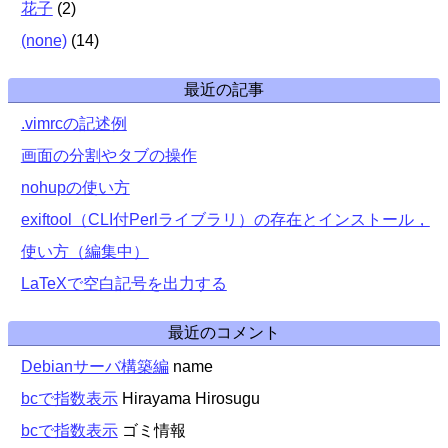
花子
(
2
)
(none)
(
14
)
最近の記事
.vimrcの記述例
画面の分割やタブの操作
nohupの使い方
exiftool（CLI付Perlライブラリ）の存在とインストール，
使い方（編集中）
LaTeXで空白記号を出力する
最近のコメント
Debianサーバ構築編
name
bcで指数表示
Hirayama Hirosugu
bcで指数表示
ゴミ情報